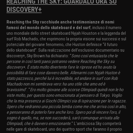
REACHING THE SKY: GUARDALO ORA SU
DISCOVERY+
Reaching the Sky racchiude anche testimonianze di nomi
famosi del mondo dello skateboard e del surf
, incluso il numero
uno mondiale dello street skateboard Nyjah Houston e la leggenda del
surf Rob Machado, che esprimono la propria visione sui successi e sul
potenziale del giovane fenomeno, che Huston definisce “il futuro
dello skateboard”. Sulla realizzazione dell’esclusivo documentario su
discovery+, Sky Brown ha dichiarato: “
Sono così entusiasta che le
persone in così tanti paesi potranno vedere Reaching the Sky su
discovery+. È stato molto divertente fare le riprese ed ho avuto la
possibilità di fare cose davvero belle. Allenarmi con Nyjah Huston è
stato pazzesco, perché lui è incredibile, ed andare in surf con Rob
Machado non mi sembrava vero: ha uno stile che amo ed è
bravissimo
”. “
Ero molto giovane alle scorse Olimpiadi quindi non le ho
viste molto, per questo sono emozionata al pensiero di Tokyo. Voglio
che la mia presenza ai Giochi Olimpici sia di ispirazione per le ragazze.
Spero che vedranno una piccola bimba come me che arriva così in alto,
e penseranno di poterlo fare anche loro. Spero poi di vincere l’oro, il
sogno è quello, ma, se non succederà, sarò comunque arrivata alle
Olimpiadi, che è davvero emozionante.
” L’ambiziosa Sky competerà
nelle gare di skateboard, uno dei quattro sport che faranno il proprio