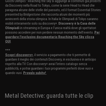
Giochi Olimpici.” Reaching the Sky si aggiunge ai contenuti già prodotti
da Discovery nella Road to Tokyo, come la serie Head to Head che
paragona alcune delle stelle del passato, ed il format Essential Stories
presented by Bridgestone che racconta alcuni dei momenti più
avvincenti della storia olimpica. In Italia le Olimpiadi di Tokyo saranno
visibili interamente solo su discovery+.
Discovery è la Casa delle
Olimpiadi
in streaming in Europa e l’unica realtà dove gli spettatori
possono accedere per non perdere nessun momento dell’evento.
Per
guardare l’esclusivo documentario Reaching the Sky clicca
QUI
.
***
Scopri discovery+
, il servizio a pagamento che ti permette di
guardare il meglio dei contenuti Discovery, in esclusiva e in anticipo
rispetto alla TV. Con discovery+ avrai l’intero catalogo senza
pubblicità, e potrai guardare i tuoi programmi preferiti dove vuoi e
quando vuoi.
Provalo subito!
Metal Detective: guarda tutte le clip