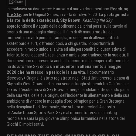
Share
In esclusiva su discovery+ è arrivato il nuovo documentario
Reaching
the Sky
, per le Original Series, in vista di Tokyo 2020.
La protagonista
è la stella dello skateboard, Sky Brown
.
Reaching the Sky
approfondisce il viaggio della dodicenne dai primi passi sulla tavola al
sogno di una medaglia olimpica. Il film di 45 minuti mostra dei
momenti mai visti prima in famiglia, in sessioni di allenamento di
skateboard e surf, offrendo così, a chi guarda, l’opportunità di
accedere in modo unico alla vita ed alla personalità di quest’atleta di
talento, le cui capacità, resilienza e ambizione tradiscono la sua età. Il
documentario rappresenta anche il racconto del recupero atletico che
ha dovuto fare Sky dopo
un incidente in allenamento a maggio
2020 che ha messo in pericolo la sua vita
. Il documentario
discovery+ Original è stato registrato negli Stati Uniti presso la casa di
Sky sulla West Coast, ed in una serie di luoghi stupendi tra California e
Texas. L’esuberanza di Sky Brown emerge candidamente quando parla
della sua vita, delle sue origini, dell’incidente in allenamento e della sua
ambizione di vincere la medaglia d’oro olimpica per la Gran Bretagna
nella disciplina Park femminile, che si terrà mercoledì 4 agosto
all’Ariake Urban Sports Park. Sky è al momento terza nel ranking
mondiale e sarà la più giovane olimpionica britannica nella storia dei
Giochi Olimpici estivi.