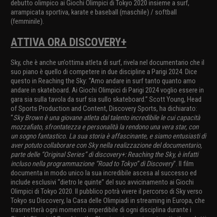
debutto olimpico ai Giochi Olimpici di Tokyo 2020 insieme a surf,
arrampicata sportiva, karate e baseball (maschile) / softball
(femminile).
ATTIVA ORA DISCOVERY+
Sky, che è anche un’ottima atleta di surf, rivela nel documentario che il
suo piano è quello di competere in due discipline a Parigi 2024. Dice
questo in Reaching the Sky: “Amo andare in surf tanto quanto amo
andare in skateboard. Ai Giochi Olimpici di Parigi 2024 voglio essere in
gara sia sulla tavola da surf sia sullo skateboard.” Scott Young, Head
of Sports Production and Content, Discovery Sports, ha dichiarato:
“
Sky Brown è una giovane atleta dal talento incredibile le cui capacità
mozzafiato, sfrontatezza e personalità la rendono una vera star, con
un sogno fantastico. La sua storia è affascinante, e siamo entusiasti di
aver potuto collaborare con Sky nella realizzazione del documentario,
parte delle “Original Series” di discovery+: Reaching the Sky, è infatti
incluso nella programmazione “Road to Tokyo” di Discovery
". Il film
documenta in modo unico la sua incredibile ascesa al successo ed
include esclusivi “dietro le quinte” del suo avvicinamento ai Giochi
Olimpici di Tokyo 2020. Il pubblico potrà vivere il percorso di Sky verso
Tokyo su Discovery, la Casa delle Olimpiadi in streaming in Europa, che
trasmetterà ogni momento imperdibile di ogni disciplina durante i