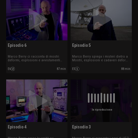
Episodio 6
Episodio 5
Marco Berry ci racconta di mostri
Marco Berry spiega i misteri dietro a
deformi, esplosioni e avvistamenti
Mostri, esplosioni e cadaveri deformi.
estremi. Ospite Daria Guidetti.
Ospite Federico Fanti.
E6
87 min
E5
88 min
In riproduzione
Episodio 4
Episodio 3