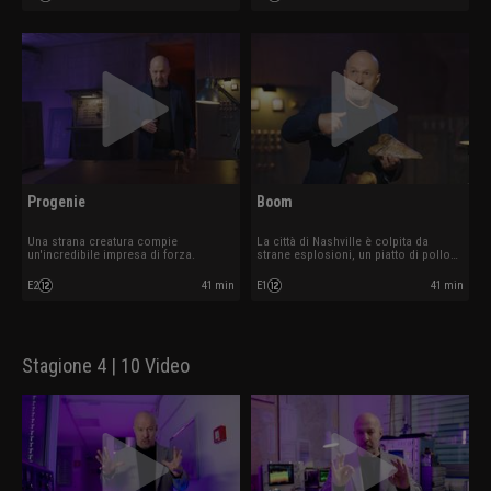
Progenie
Boom
Una strana creatura compie
La città di Nashville è colpita da
un'incredibile impresa di forza.
strane esplosioni, un piatto di pollo
sembra prender vita.
E2
41 min
E1
41 min
Stagione 4 | 10 Video