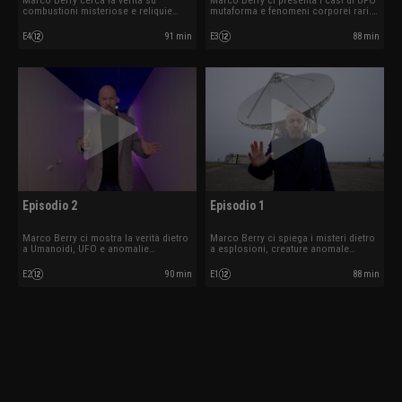
Marco Berry cerca la verità su
Marco Berry ci presenta i casi di UFO
combustioni misteriose e reliquie
mutaforma e fenomeni corporei rari.
mistiche. Ospite Alessio Margheri.
Ospite Edoardo Russo.
E4
91 min
E3
88 min
Episodio 2
Episodio 1
Marco Berry ci mostra la verità dietro
Marco Berry ci spiega i misteri dietro
a Umanoidi, UFO e anomalie
a esplosioni, creature anomale
biologiche. Ospite Willy Guasti.
mutazioni. Ospite Daria Guidetti.
E2
90 min
E1
88 min