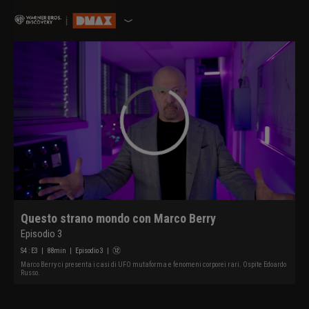
Questo strano mondo con Marco Berry
Episodio 3
S
4
: E
3
|
88
min
|
Episodio 3
|
Marco Berry ci presenta i casi di UFO mutaforma e fenomeni corporei rari. Ospite Edoardo
Russo.