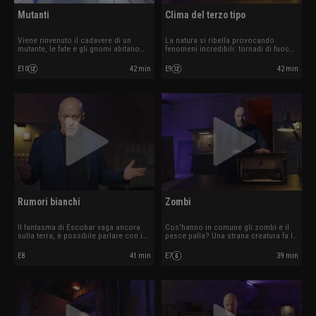
Mutanti
Clima del terzo tipo
Viene rinvenuto il cadavere di un
La natura si ribella provocando
mutante, le fate e gli gnomi abitano
fenomeni incredibili: tornadi di fuoco,
sugli Appennini?
strade che esplodono...
E10
42 min
E9
42 min
Rumori bianchi
Zombi
Il fantasma di Escobar vaga ancora
Cos'hanno in comune gli zombi e il
sulla terra, è possibile parlare con i
pesce palla? Una strana creatura fa la
morti?
sua comparsa.
E8
41 min
E7
39 min