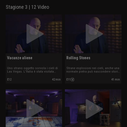
Stagione 3 | 12 Video
Vacanze aliene
Rolling Stones
Uno strano oggetto sorvola i cieli di
Strane esplosioni nei cieli, anche una
Las Vegas. L'Italia è stata visitata
normale pietra può nascondere storie
dagli alieni?
misteriose.
E12
42 min
E11
41 min