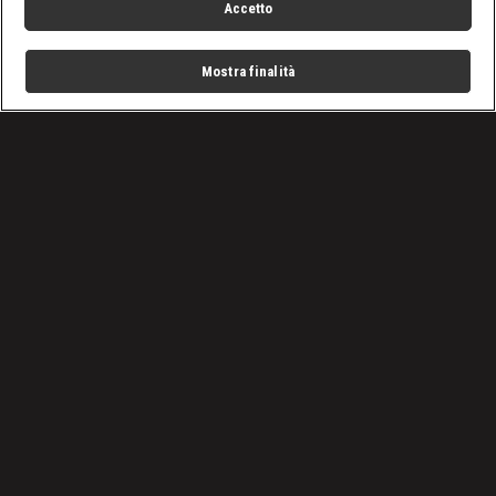
Accetto
Mostra finalità
Home
Programmi
Live
Cerca
Menu
/
Programmi
/
Questo strano mondo con Marco Berry
/
Episodio 3
Condizioni d'uso
Privacy Policy
Lavora con noi
Cookies
Cookie e scelte pubblicitarie
Problemi di ricezione?