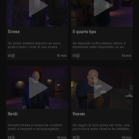
Sirene
Il quarto tipo
Un uomo sembra deporre un uovo,
Un impianto sottocutaneo alieno è
analizziamo i resti di una sirena.
veramente stato impiantato su un
uomo?
E6
41 min
E5
42 min
Ibridi
Venom
Un'autrostrada è invasa da creature
Un raggio di luce pulsa nel cielo, una
simili a serpenti e un'inspiegabile
pericolosa arma chimica ha infettato
trasudazione.
un fiume?
E4
42 min
E3
42 min