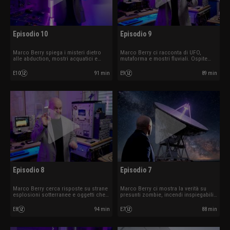
Episodio 10
Episodio 9
Marco Berry spiega i misteri dietro
Marco Berry ci racconta di UFO,
alle abduction, mostri acquatici e
mutaforma e mostri fluviali. Ospite
minacce da altri mondi. Ospite
Alessio Margheri.
Edoardo Russo.
E10
91 min
E9
89 min
Episodio 8
Episodio 7
Marco Berry cerca risposte su strane
Marco Berry ci mostra la verità su
esplosioni sotterranee e oggetti che
presunti zombie, incendi inspiegabili
sembrano prendere vita. Ospite
e avvistamenti 'alieni'. Ospite Willy
Federico Fanti.
Guasti.
E8
94 min
E7
88 min