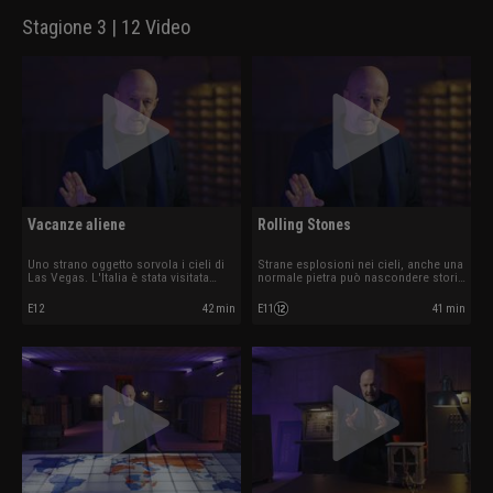
Stagione 3 | 12 Video
Vacanze aliene
Rolling Stones
Uno strano oggetto sorvola i cieli di
Strane esplosioni nei cieli, anche una
Las Vegas. L'Italia è stata visitata
normale pietra può nascondere storie
dagli alieni?
misteriose.
E12
42 min
E11
41 min