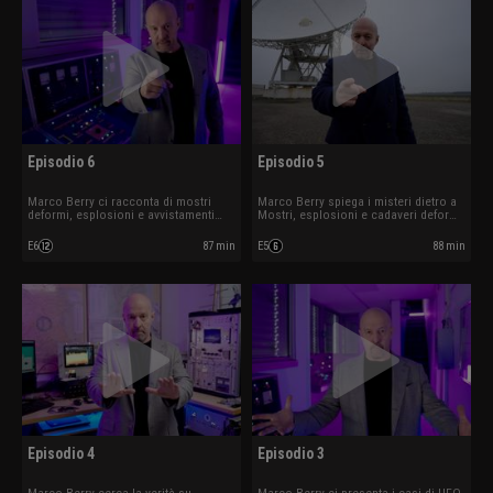
Episodio 6
Episodio 5
Marco Berry ci racconta di mostri
Marco Berry spiega i misteri dietro a
deformi, esplosioni e avvistamenti
Mostri, esplosioni e cadaveri deformi.
estremi. Ospite Daria Guidetti.
Ospite Federico Fanti.
E6
87 min
E5
88 min
Episodio 4
Episodio 3