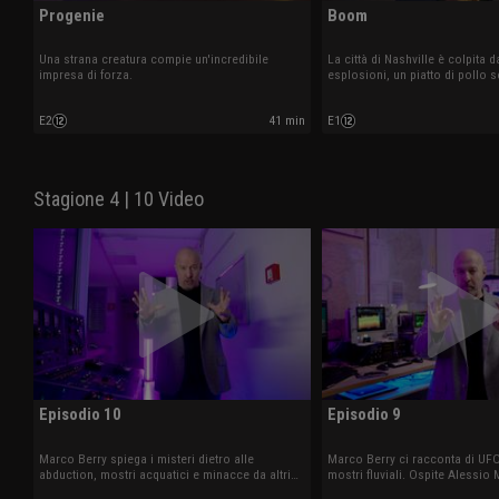
Progenie
Boom
Una strana creatura compie un'incredibile
La città di Nashville è colpita d
impresa di forza.
esplosioni, un piatto di pollo
vita.
E2
41 min
E1
Stagione 4 | 10 Video
Episodio 10
Episodio 9
Marco Berry spiega i misteri dietro alle
Marco Berry ci racconta di UF
abduction, mostri acquatici e minacce da altri
mostri fluviali. Ospite Alessio 
mondi. Ospite Edoardo Russo.