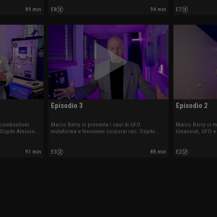
89 min
E8
94 min
E7
Episodio 3
Episodio 2
 combustioni
Marco Berry ci presenta i casi di UFO
Marco Berry ci mo
 Ospite Alessio
mutaforma e fenomeni corporei rari. Ospite
Umanoidi, UFO e 
Edoardo Russo.
Willy Guasti.
91 min
E3
88 min
E2