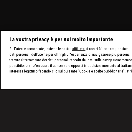
La vostra privacy è per noi molto importante
Se l'utente acconsente, insieme le nostre
affiliate
ai nostri
31
partner possiamo a
dati personali dell'utente per offrirgli un'esperienza di navigazione più personal
tramite il trattamento dei dati personali raccolti dai dati sulla navigazione memor
possibile fornire/revocare il consenso e opporsi in qualsiasi momento al trattam
interesse legittimo facendo clic sul pulsante “Cookie e scelte pubblicitarie”.
Pr
/
Programmi
/
Questo strano mondo con Marco B