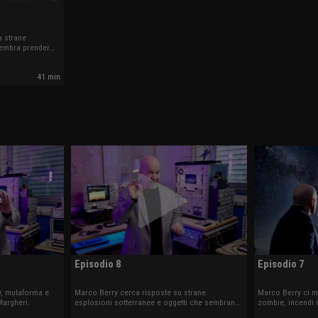
a strane
 sembra prender
41 min
Episodio 8
Episodio 7
O, mutaforma e
Marco Berry cerca risposte su strane
Marco Berry ci mo
Margheri.
esplosioni sotterranee e oggetti che sembrano
zombie, incendi i
prendere vita. Ospite Federico Fanti.
'alieni'. Ospite W