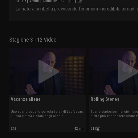
S
3
: E
9
|
42
min
|
Clima del terzo tipo
|
La natura si ribella provocando fenomeni incredibili: tornadi
Stagione 3 | 12 Video
Vacanze aliene
Rolling Stones
Uno strano oggetto sorvola i cieli di Las Vegas.
Strane esplosioni nei cieli, a
L'Italia è stata visitata dagli alieni?
pietra può nascondere storie m
E12
42 min
E11