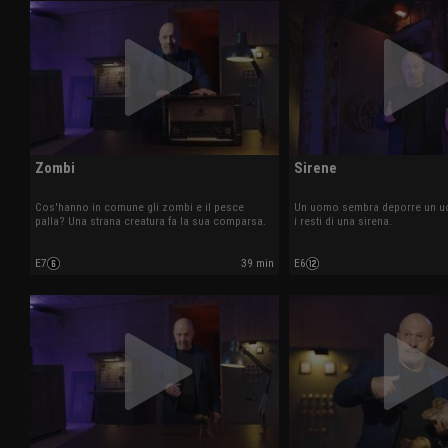
Zombi
Sirene
Cos'hanno in comune gli zombi e il pesce
Un uomo sembra deporre un u
palla? Una strana creatura fa la sua comparsa.
i resti di una sirena.
E7
39 min
E6