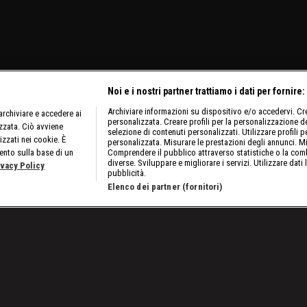
Noi e i nostri partner trattiamo i dati per fornire:
Archiviare informazioni su dispositivo e/o accedervi. Crea
rchiviare e accedere ai
personalizzata. Creare profili per la personalizzazione dei
izzata. Ciò avviene
selezione di contenuti personalizzati. Utilizzare profili p
izzati nei cookie. È
personalizzata. Misurare le prestazioni degli annunci. Mi
ento sulla base di un
Comprendere il pubblico attraverso statistiche o la comb
diverse. Sviluppare e migliorare i servizi. Utilizzare dati 
ivacy Policy
pubblicità.
Elenco dei partner (fornitori)
erry
/
Clima del terzo tipo