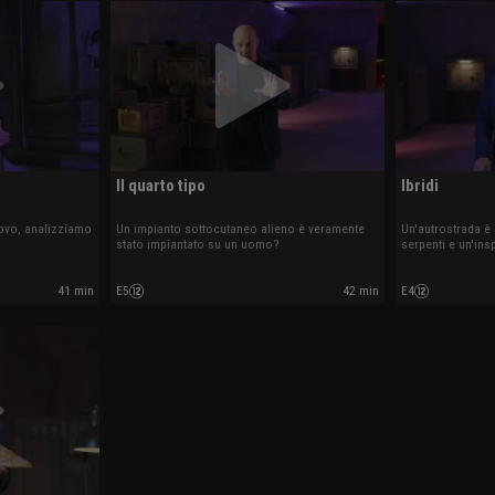
Il quarto tipo
Ibridi
ovo, analizziamo
Un impianto sottocutaneo alieno è veramente
Un'autrostrada è 
stato impiantato su un uomo?
serpenti e un'ins
41 min
E5
42 min
E4