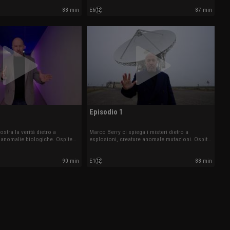
88 min
E6
87 min
Episodio 1
stra la verità dietro a
Marco Berry ci spiega i misteri dietro a
anomalie biologiche. Ospite
esplosioni, creature anomale mutazioni. Ospite
Daria Guidetti.
90 min
E1
88 min