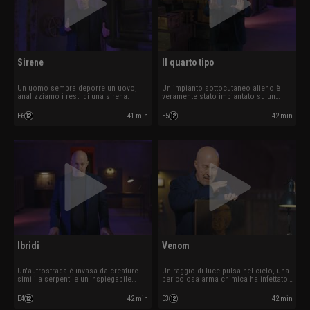
Sirene
Il quarto tipo
Un uomo sembra deporre un uovo,
Un impianto sottocutaneo alieno è
analizziamo i resti di una sirena.
veramente stato impiantato su un
uomo?
E6
41 min
E5
42 min
Ibridi
Venom
Un'autrostrada è invasa da creature
Un raggio di luce pulsa nel cielo, una
simili a serpenti e un'inspiegabile
pericolosa arma chimica ha infettato
trasudazione.
un fiume?
E4
42 min
E3
42 min