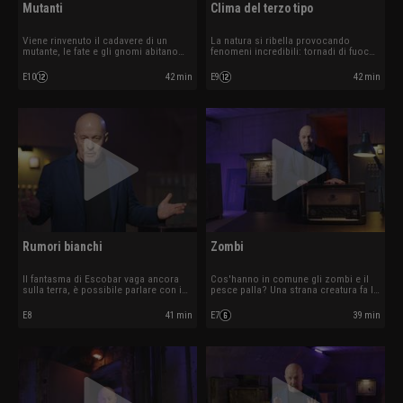
Mutanti
Clima del terzo tipo
Viene rinvenuto il cadavere di un
La natura si ribella provocando
mutante, le fate e gli gnomi abitano
fenomeni incredibili: tornadi di fuoco,
sugli Appennini?
strade che esplodono...
E10
42 min
E9
42 min
Rumori bianchi
Zombi
Il fantasma di Escobar vaga ancora
Cos'hanno in comune gli zombi e il
sulla terra, è possibile parlare con i
pesce palla? Una strana creatura fa la
morti?
sua comparsa.
E8
41 min
E7
39 min