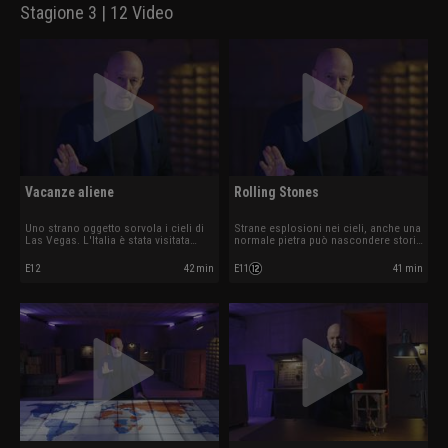
Stagione 3 | 12 Video
Vacanze aliene
Rolling Stones
Uno strano oggetto sorvola i cieli di
Strane esplosioni nei cieli, anche una
Las Vegas. L'Italia è stata visitata
normale pietra può nascondere storie
dagli alieni?
misteriose.
E12
42 min
E11
41 min