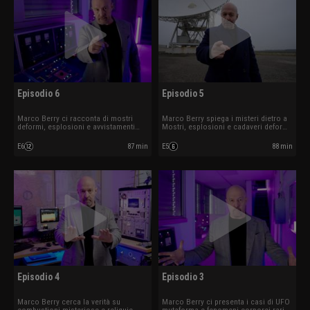
Episodio 6
Episodio 5
Marco Berry ci racconta di mostri
Marco Berry spiega i misteri dietro a
deformi, esplosioni e avvistamenti
Mostri, esplosioni e cadaveri deformi.
estremi. Ospite Daria Guidetti.
Ospite Federico Fanti.
E6
87 min
E5
88 min
Episodio 4
Episodio 3
Marco Berry cerca la verità su
Marco Berry ci presenta i casi di UFO