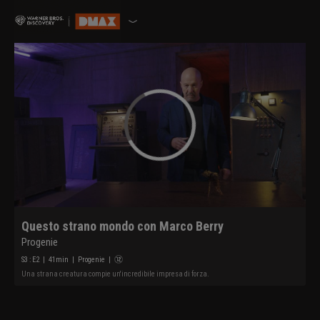
Questo strano mondo con Marco Berry
Progenie
S
3
: E
2
|
41
min
|
Progenie
|
Una strana creatura compie un'incredibile impresa di forza.