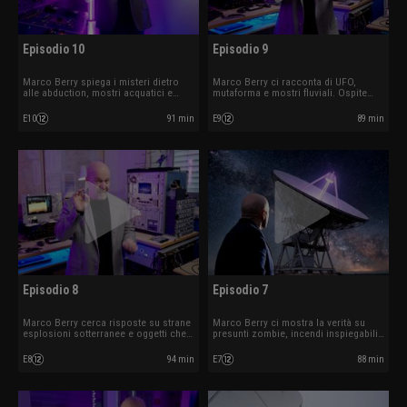
Episodio 10
Episodio 9
Marco Berry spiega i misteri dietro
Marco Berry ci racconta di UFO,
alle abduction, mostri acquatici e
mutaforma e mostri fluviali. Ospite
minacce da altri mondi. Ospite
Alessio Margheri.
Edoardo Russo.
E10
91 min
E9
89 min
Episodio 8
Episodio 7
Marco Berry cerca risposte su strane
Marco Berry ci mostra la verità su
esplosioni sotterranee e oggetti che
presunti zombie, incendi inspiegabili
sembrano prendere vita. Ospite
e avvistamenti 'alieni'. Ospite Willy
Federico Fanti.
Guasti.
E8
94 min
E7
88 min