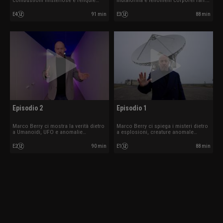
combustioni misteriose e reliquie
mutaforma e fenomeni corporei rari.
mistiche. Ospite Alessio Margheri.
Ospite Edoardo Russo.
E4
91 min
E3
88 min
Episodio 2
Episodio 1
Marco Berry ci mostra la verità dietro
Marco Berry ci spiega i misteri dietro
a Umanoidi, UFO e anomalie
a esplosioni, creature anomale
biologiche. Ospite Willy Guasti.
mutazioni. Ospite Daria Guidetti.
E2
90 min
E1
88 min