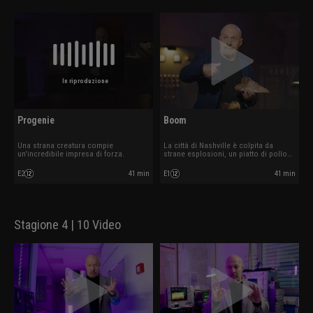
In riproduzione
Progenie
Boom
Una strana creatura compie
La città di Nashville è colpita da
un'incredibile impresa di forza.
strane esplosioni, un piatto di pollo
sembra prender vita.
E2
41 min
E1
41 min
Stagione 4 | 10 Video