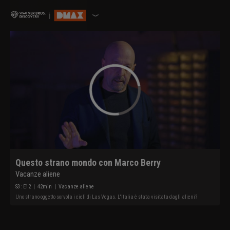
Questo strano mondo con Marco Berry
Vacanze aliene
S
3
: E
12
|
42
min
|
Vacanze aliene
Uno strano oggetto sorvola i cieli di Las Vegas. L'Italia è stata visitata dagli alieni?