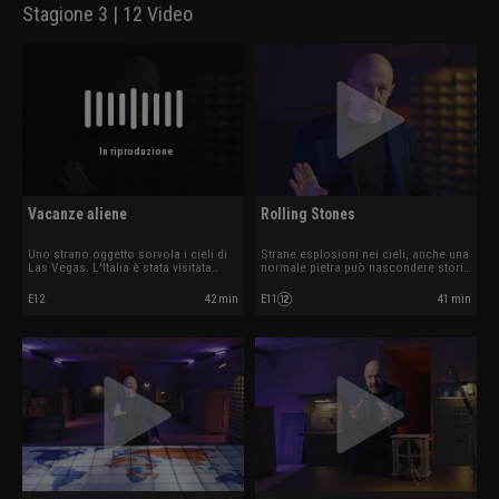
Stagione 3 | 12 Video
In riproduzione
Vacanze aliene
Rolling Stones
Uno strano oggetto sorvola i cieli di
Strane esplosioni nei cieli, anche una
Las Vegas. L'Italia è stata visitata
normale pietra può nascondere storie
dagli alieni?
misteriose.
E12
42 min
E11
41 min