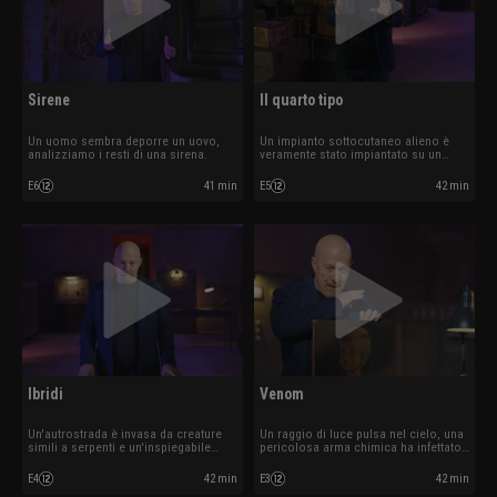
Sirene
Il quarto tipo
Un uomo sembra deporre un uovo,
Un impianto sottocutaneo alieno è
analizziamo i resti di una sirena.
veramente stato impiantato su un
uomo?
E6
41 min
E5
42 min
Ibridi
Venom
Un'autrostrada è invasa da creature
Un raggio di luce pulsa nel cielo, una
simili a serpenti e un'inspiegabile
pericolosa arma chimica ha infettato
trasudazione.
un fiume?
E4
42 min
E3
42 min