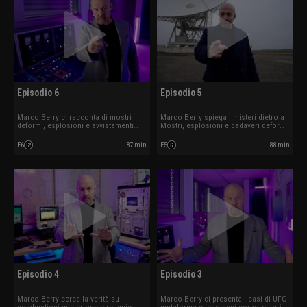
Episodio 6
Episodio 5
Marco Berry ci racconta di mostri
Marco Berry spiega i misteri dietro a
deformi, esplosioni e avvistamenti
Mostri, esplosioni e cadaveri deformi.
estremi. Ospite Daria Guidetti.
Ospite Federico Fanti.
E6
87 min
E5
88 min
Episodio 4
Episodio 3
Marco Berry cerca la verità su
Marco Berry ci presenta i casi di UFO