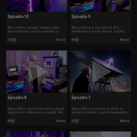
Episodio 10
Episodio 9
Marco Berry spiega i misteri dietro
Marco Berry ci racconta di UFO,
alle abduction, mostri acquatici e
mutaforma e mostri fluviali. Ospite
minacce da altri mondi. Ospite
Alessio Margheri.
Edoardo Russo.
E10
91 min
E9
89 min
Episodio 8
Episodio 7
Marco Berry cerca risposte su strane
Marco Berry ci mostra la verità su
esplosioni sotterranee e oggetti che
presunti zombie, incendi inspiegabili
sembrano prendere vita. Ospite
e avvistamenti 'alieni'. Ospite Willy
Federico Fanti.
Guasti.
E8
94 min
E7
88 min