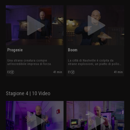
Progenie
Boom
Una strana creatura compie
La città di Nashville è colpita da
un'incredibile impresa di forza.
strane esplosioni, un piatto di pollo
sembra prender vita.
E2
41 min
E1
41 min
Stagione 4 | 10 Video