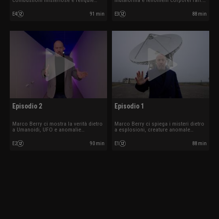
combustioni misteriose e reliquie
mutaforma e fenomeni corporei rari.
mistiche. Ospite Alessio Margheri.
Ospite Edoardo Russo.
E4
91 min
E3
88 min
Episodio 2
Episodio 1
Marco Berry ci mostra la verità dietro
Marco Berry ci spiega i misteri dietro
a Umanoidi, UFO e anomalie
a esplosioni, creature anomale
biologiche. Ospite Willy Guasti.
mutazioni. Ospite Daria Guidetti.
E2
90 min
E1
88 min