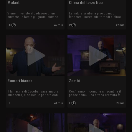
Mutanti
Clima del terzo tipo
Viene rinvenuto il cadavere di un
La natura si ribella provocando
mutante, le fate e gli gnomi abitano
fenomeni incredibili: tornadi di fuoco,
sugli Appennini?
strade che esplodono...
E10
42 min
E9
42 min
Rumori bianchi
Zombi
Il fantasma di Escobar vaga ancora
Cos'hanno in comune gli zombi e il
sulla terra, è possibile parlare con i
pesce palla? Una strana creatura fa la
morti?
sua comparsa.
E8
41 min
E7
39 min