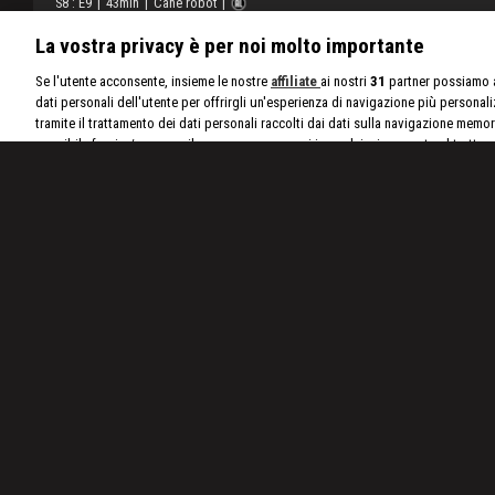
S
8
: E
9
|
43
min
|
Cane robot
|
Se l'utente acconsente, insieme le nostre
affiliate
ai nostri
31
partner possiamo a
I Bush usano un cane robot per mappare le zone più insidiose
dati personali dell'utente per offrirgli un'esperienza di navigazione più personal
tramite il trattamento dei dati personali raccolti dai dati sulla navigazione memor
possibile fornire/revocare il consenso e opporsi in qualsiasi momento al trattam
interesse legittimo facendo clic sul pulsante “Cookie e scelte pubblicitarie”.
Pr
Stagione 7 | 4 Video
Episodio 20
Episodio 19
Un errore di calcolo costa ai Blacklighters
Le brutali temperature dell'Ou
migliaia di dollari.
Cozza
E20
43 min
E19