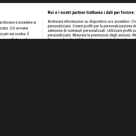
Archiviare informazioni su dispositivo e/o accedervi. Crea
rchiviare e accedere ai
personalizzata. Creare profili per la personalizzazione dei
 della miniera.
izzata. Ciò avviene
selezione di contenuti personalizzati. Utilizzare profili p
izzati nei cookie. È
personalizzata. Misurare le prestazioni degli annunci. Mi
ento sulla base di un
Comprendere il pubblico attraverso statistiche o la comb
diverse. Sviluppare e migliorare i servizi. Utilizzare dati 
ivacy Policy
pubblicità.
Elenco dei partner (fornitori)
Predat
Episodio 18
Episodio 17
tback paralizzano
Il leader dei Blacklighters, Mark, rimane
L'ultima macchi
gravemente ferito in un incidente minerario
subisce un guast
44 min
E18
43 min
E17