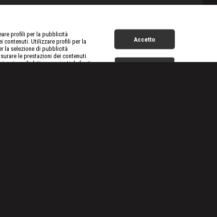
re profili per la pubblicità
Accetto
 contenuti. Utilizzare profili per la
er la selezione di pubblicità
surare le prestazioni dei contenuti.
inazione di dati provenienti da fonti
Mostra finalità
limitati per la selezione della
Live Now
ori di Gemme
|
Cane robot
|
S
8
:E
9
na funzionante dei Mooka Boys
o catastrofico
44 min