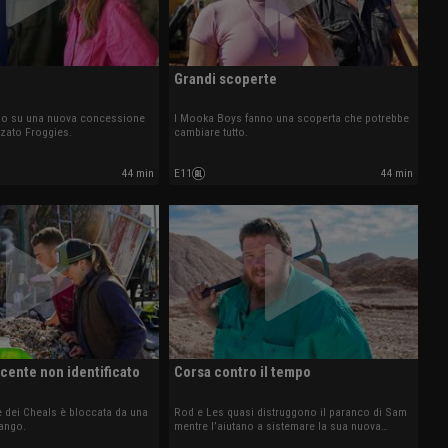
Grandi scoperte
ano su una nuova concessione
I Mooka Boys fanno una scoperta che potrebbe
zato Froggies.
cambiare tutto.
44 min
E11
44 min
cente non identificato
Corsa contro il tempo
te dei Cheals è bloccata da una
Rod e Les quasi distruggono il paranco di Sam
ango.
mentre l’aiutano a sistemare la sua nuova
concessione.