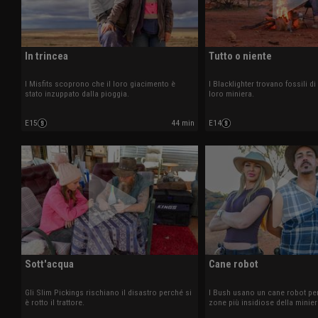
In trincea
Tutto o niente
I Misfits scoprono che il loro giacimento è
I Blacklighter trovano fossili di
stato inzuppato dalla pioggia.
loro miniera.
E15
44 min
E14
Sott'acqua
Cane robot
Gli Slim Pickings rischiano il disastro perché si
I Bush usano un cane robot pe
è rotto il trattore.
zone più insidiose della minier