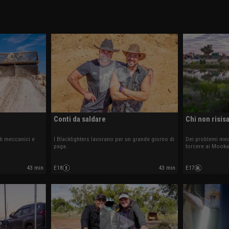
Conti da saldare
Chi non risis
ti meccanici e
I Blacklighters lavorano per un grande giorno di
Dei problemi mec
paga.
torcere ai Mooka
43 min
E18
43 min
E17