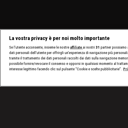
La vostra privacy è per noi molto importante
Se l'utente acconsente, insieme le nostre
affiliate
ai nostri
31
partner possiamo a
dati personali dell'utente per offrirgli un'esperienza di navigazione più personal
tramite il trattamento dei dati personali raccolti dai dati sulla navigazione memor
possibile fornire/revocare il consenso e opporsi in qualsiasi momento al trattam
interesse legittimo facendo clic sul pulsante “Cookie e scelte pubblicitarie”.
Pr
/
Programmi
/
Predatori di Gemme
/
Creature fer