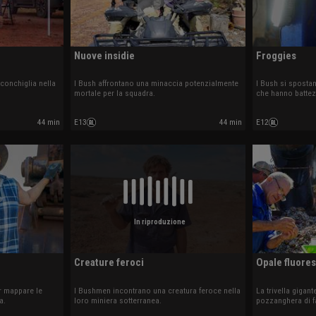
Nuove insidie
Froggies
 conchiglia nella
I Bush affrontano una minaccia potenzialmente
I Bush si spost
mortale per la squadra.
che hanno battez
44 min
E13
44 min
E12
In riproduzione
Creature feroci
Opale fluores
r mappare le
I Bushmen incontrano una creatura feroce nella
La trivella gigan
a.
loro miniera sotterranea.
pozzanghera di f