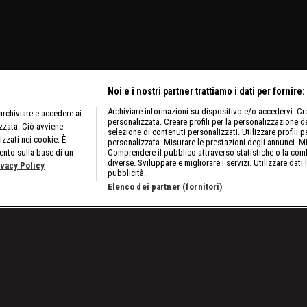
Noi e i nostri partner trattiamo i dati per fornire:
Archiviare informazioni su dispositivo e/o accedervi. Crea
rchiviare e accedere ai
personalizzata. Creare profili per la personalizzazione dei
izzata. Ciò avviene
selezione di contenuti personalizzati. Utilizzare profili p
izzati nei cookie. È
personalizzata. Misurare le prestazioni degli annunci. Mi
ento sulla base di un
Comprendere il pubblico attraverso statistiche o la comb
diverse. Sviluppare e migliorare i servizi. Utilizzare dati 
ivacy Policy
pubblicità.
Elenco dei partner (fornitori)
oci