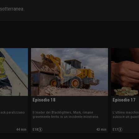
 sotterranea.
Episodio 18
Episodio 17
tback paralizzano
Il leader dei Blacklighters, Mark, rimane
L'ultima macchi
gravemente ferito in un incidente minerario
subisce un guast
44 min
E18
43 min
E17