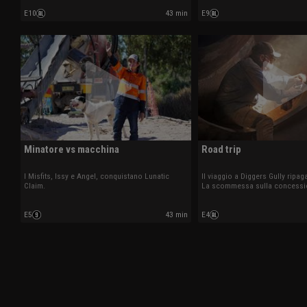
E10
43 min
E9
Minatore vs macchina
Road trip
I Misfits, Issy e Angel, conquistano Lunatic
Il viaggio a Diggers Gully ripag
Claim.
La scommessa sulla concessi
Turners Rush non sembra invec
frutti ai Cheals.
E5
43 min
E4