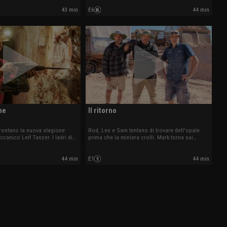
43 min
E6
44 min
ne
Il ritorno
rontano la nuova stagione
Rod, Les e Sam tentano di trovare dell'opale
canico Leif Tanzer. I ladri di
prima che la miniera crolli. Mark torna sui
heggiato la concessione dei
macchinari pesanti che lo hanno quasi ucciso.
44 min
E1
44 min