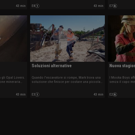
43 min
E8
43 min
E7
Soluzioni alternative
Nuova stagio
a gli Opal Lovers.
Quando l'escavatore si rompe, Mark trova una
I Mooka Boys aff
one mineraria
soluzione che finisce per costare una piccola
senza il capo mec
e dare i suoi
fortuna. Il vecchio rullo compressore di Lee e
opali hanno sacc
Roger non vuole avviarsi.
Bushmen.
43 min
E3
43 min
E2