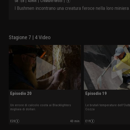
S
8
: E
8
|
43
min
|
Creature feroci
|
I Bushmen incontrano una creatura feroce nella loro miniera
Stagione 7 | 4 Video
Episodio 20
Episodio 19
Un errore di calcolo costa ai Blacklighters
Le brutali temperature dell'Ou
migliaia di dollari.
Cozza
E20
43 min
E19