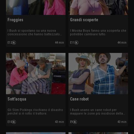
Froggies
Grandi scoperte
I Bush si spostano su una nuova
I Mooka Boys fanno una scoperta che
concessione che hanno battezzato
potrebbe cambiare tutto.
Froggies.
E12
44 min
E11
44 min
Sott'acqua
Cane robot
Gli Slim Pickings rischiano il disastro
I Bush usano un cane robot per
perché si è rotto il trattore.
mappare le zone più insidiose della
miniera.
E10
43 min
E9
43 min