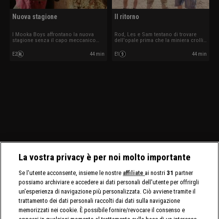
Nuova stagione
Il ritorno
I Mooka Boys affrontano la nuova
Rod, Les e Sam tentano di trovare
stagione senza il capo meccanico
dell'opale prima che la miniera crolli.
Leif Tanzer. I ladri di opali hanno
Mark torna sui macchinari pesanti che
saccheggiato la concessione dei
lo hanno quasi ucciso.
E2
44 min
E1
44 min
Bushmen.
La vostra privacy è per noi molto importante
Se l'utente acconsente, insieme le nostre
affiliate
ai nostri
31
partner
possiamo archiviare e accedere ai dati personali dell'utente per offrirgli
un'esperienza di navigazione più personalizzata. Ciò avviene tramite il
trattamento dei dati personali raccolti dai dati sulla navigazione
memorizzati nei cookie. È possibile fornire/revocare il consenso e