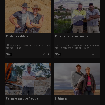
Conti da saldare
Chi non risisa non rosica
I Blacklighters lavorano per un grande
Dei problemi meccanici stanno dando
giorno di paga.
filo da torcere ai Mooka Boys.
E18
43 min
E17
44 min
Calma e sangue freddo
In trincea