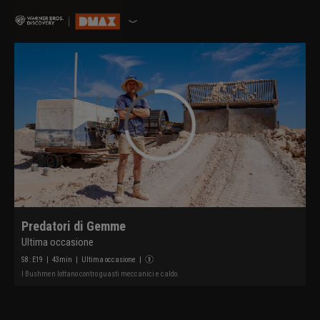
Predatori di Gemme
Ultima occasione
S
8
: E
19
|
43
min
|
Ultima occasione
|
I Bushmen lottano contro guasti meccanici e caldo.