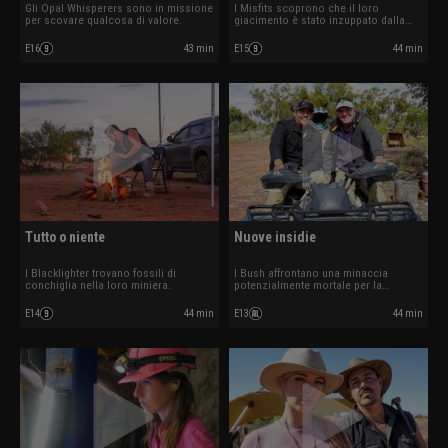
Gli Opal Whisperers sono in missione
I Misfits scoprono che il loro
per scovare qualcosa di valore.
giacimento è stato inzuppato dalla
pioggia.
E16
43 min
E15
44 min
Tutto o niente
Nuove insidie
I Blacklighter trovano fossili di
I Bush affrontano una minaccia
conchiglia nella loro miniera.
potenzialmente mortale per la
squadra.
E14
44 min
E13
44 min