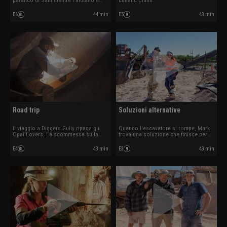
paranco di Sam mentre l’aiutano a
Lunatic Claim.
sistemare la sua nuova concessione.
E6
44 min
E5
43 min
Road trip
Soluzioni alternative
Il viaggio a Diggers Gully ripaga gli
Quando l'escavatore si rompe, Mark
Opal Lovers. La scommessa sulla
trova una soluzione che finisce per
concessione mineraria Turners Rush
costare una piccola fortuna. Il
non sembra invece dare i suoi frutti ai
vecchio rullo compressore di Lee e
E4
43 min
E3
43 min
Cheals.
Roger non vuole avviarsi.