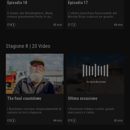
Episodio 18
Episodio 17
Il leader dei Blacklighters, Mark,
L'ultima macchina funzionante dei
rimane gravemente ferito in un
Mooka Boys subisce un guasto
incidente minerario
catastrofico
E18
43 min
E17
44 min
Stagione 8 | 20 Video
In riproduzione
The final countdown
Ultima occasione
I Bushmen cercano disperatamente di
I Bushmen lottano contro guasti
salvare la loro stagione.
meccanici e caldo.
E20
44 min
E19
43 min