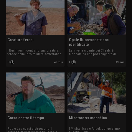
Creature feroci
Opale fluorescente non
identificato
I Bushmen incontrano una creatura
La trivella gigante dei Cheals è
feroce nella loro miniera sotterranea.
bloccata da una pozzanghera di
fango.
E8
43 min
E7
43 min
Corsa contro il tempo
Minatore vs macchina
Rod e Les quasi distruggono il
I Misfits, Issy e Angel, conquistano