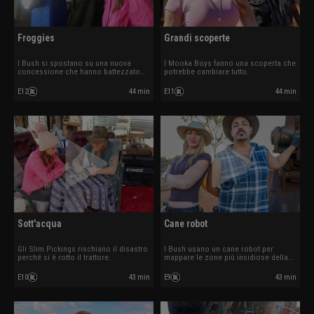
Froggies
Grandi scoperte
I Bush si spostano su una nuova
I Mooka Boys fanno una scoperta che
concessione che hanno battezzato
potrebbe cambiare tutto.
Froggies.
E12
44 min
E11
44 min
Sott'acqua
Cane robot
Gli Slim Pickings rischiano il disastro
I Bush usano un cane robot per
perché si è rotto il trattore.
mappare le zone più insidiose della
miniera.
E10
43 min
E9
43 min