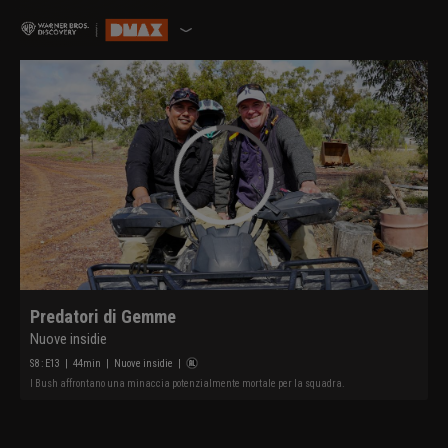
Predatori di Gemme
Nuove insidie
S
8
: E
13
|
44
min
|
Nuove insidie
|
I Bush affrontano una minaccia potenzialmente mortale per la squadra.