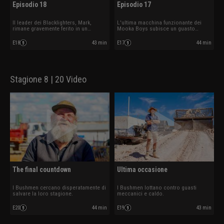
Episodio 18
Episodio 17
Il leader dei Blacklighters, Mark,
L'ultima macchina funzionante dei
rimane gravemente ferito in un
Mooka Boys subisce un guasto
incidente minerario
catastrofico
E18
43 min
E17
44 min
Stagione 8 | 20 Video
The final countdown
Ultima occasione
I Bushmen cercano disperatamente di
I Bushmen lottano contro guasti
salvare la loro stagione.
meccanici e caldo.
E20
44 min
E19
43 min