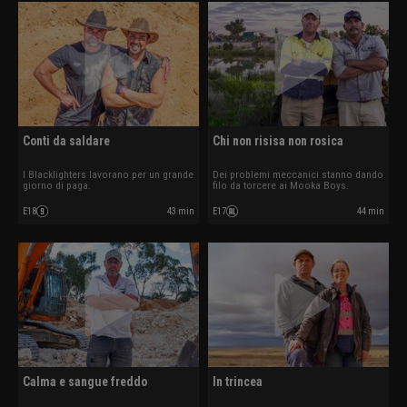
Conti da saldare
Chi non risisa non rosica
I Blacklighters lavorano per un grande
Dei problemi meccanici stanno dando
giorno di paga.
filo da torcere ai Mooka Boys.
E18
43 min
E17
44 min
Calma e sangue freddo
In trincea