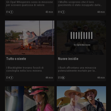
Gli Opal Whisperers sono in missione
I Misfits scoprono che il loro
per scovare qualcosa di valore.
giacimento è stato inzuppato dalla
pioggia.
E16
43 min
E15
44 min
In riproduzione
Tutto o niente
Nuove insidie
I Blacklighter trovano fossili di
I Bush affrontano una minaccia
conchiglia nella loro miniera.
potenzialmente mortale per la
squadra.
E14
44 min
E13
44 min