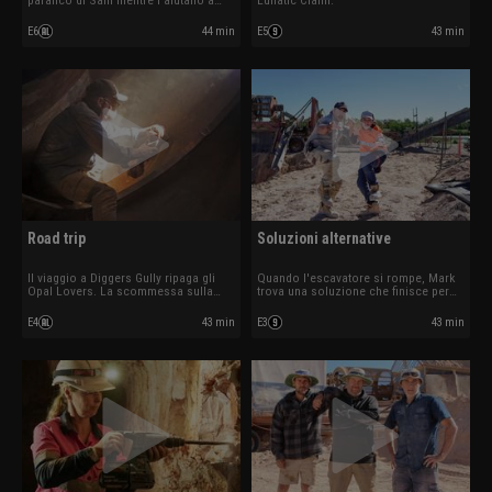
paranco di Sam mentre l’aiutano a
Lunatic Claim.
sistemare la sua nuova concessione.
E6
44 min
E5
43 min
Road trip
Soluzioni alternative
Il viaggio a Diggers Gully ripaga gli
Quando l'escavatore si rompe, Mark
Opal Lovers. La scommessa sulla
trova una soluzione che finisce per
concessione mineraria Turners Rush
costare una piccola fortuna. Il
non sembra invece dare i suoi frutti ai
vecchio rullo compressore di Lee e
E4
43 min
E3
43 min
Cheals.
Roger non vuole avviarsi.