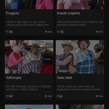
Froggies
Grandi scoperte
I Bush si spostano su una nuova
I Mooka Boys fanno una scoperta che
concessione che hanno battezzato
potrebbe cambiare tutto.
Froggies.
E12
44 min
E11
44 min
Sott'acqua
Cane robot
Gli Slim Pickings rischiano il disastro
I Bush usano un cane robot per
perché si è rotto il trattore.
mappare le zone più insidiose della
miniera.
E10
43 min
E9
43 min