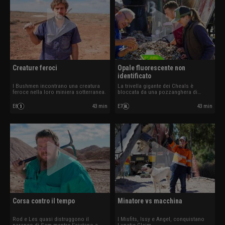
Creature feroci
Opale fluorescente non
identificato
I Bushmen incontrano una creatura
La trivella gigante dei Cheals è
feroce nella loro miniera sotterranea.
bloccata da una pozzanghera di
fango.
E8
43 min
E7
43 min
Corsa contro il tempo
Minatore vs macchina
Rod e Les quasi distruggono il
I Misfits, Issy e Angel, conquistano