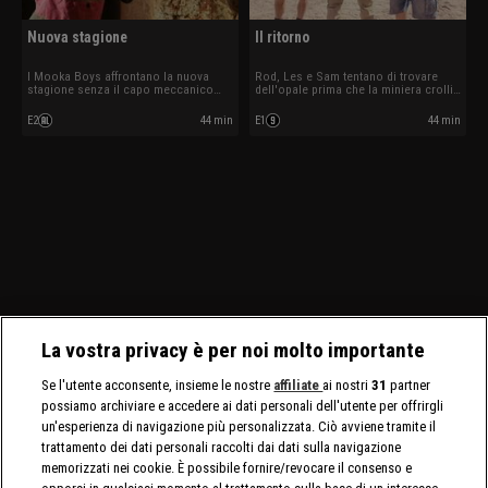
Nuova stagione
Il ritorno
I Mooka Boys affrontano la nuova
Rod, Les e Sam tentano di trovare
stagione senza il capo meccanico
dell'opale prima che la miniera crolli.
Leif Tanzer. I ladri di opali hanno
Mark torna sui macchinari pesanti che
saccheggiato la concessione dei
lo hanno quasi ucciso.
E2
44 min
E1
44 min
Bushmen.
La vostra privacy è per noi molto importante
Se l'utente acconsente, insieme le nostre
affiliate
ai nostri
31
partner
possiamo archiviare e accedere ai dati personali dell'utente per offrirgli
un'esperienza di navigazione più personalizzata. Ciò avviene tramite il
trattamento dei dati personali raccolti dai dati sulla navigazione
memorizzati nei cookie. È possibile fornire/revocare il consenso e