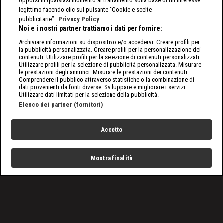
opporsi in qualsiasi momento al trattamento sulla base di un interesse
legittimo facendo clic sul pulsante “Cookie e scelte
pubblicitarie”.
Privacy Policy
Noi e i nostri partner trattiamo i dati per fornire:
Archiviare informazioni su dispositivo e/o accedervi. Creare profili per
la pubblicità personalizzata. Creare profili per la personalizzazione dei
contenuti. Utilizzare profili per la selezione di contenuti personalizzati.
Utilizzare profili per la selezione di pubblicità personalizzata. Misurare
le prestazioni degli annunci. Misurare le prestazioni dei contenuti.
Comprendere il pubblico attraverso statistiche o la combinazione di
dati provenienti da fonti diverse. Sviluppare e migliorare i servizi.
Utilizzare dati limitati per la selezione della pubblicità.
Elenco dei partner (fornitori)
Accetto
Mostra finalità
Home
Programmi
Live
Cerca
Menu
/
Programmi
/
Predatori di Gemme
/
Nuove insidie