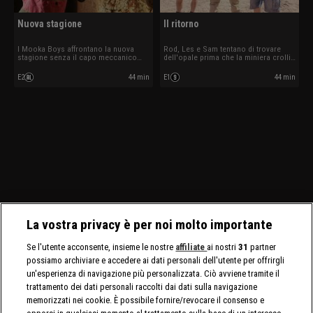
Nuova stagione
Il ritorno
I Mooka Boys affrontano la nuova
Rod, Les e Sam tentano di trovare
stagione senza il capo meccanico
dell'opale prima che la miniera crolli.
Leif Tanzer. I ladri di opali hanno
Mark torna sui macchinari pesanti che
saccheggiato la concessione dei
lo hanno quasi ucciso.
E2
44 min
E1
44 min
Bushmen.
La vostra privacy è per noi molto importante
Se l'utente acconsente, insieme le nostre
affiliate
ai nostri
31
partner
possiamo archiviare e accedere ai dati personali dell'utente per offrirgli
un'esperienza di navigazione più personalizzata. Ciò avviene tramite il
trattamento dei dati personali raccolti dai dati sulla navigazione
memorizzati nei cookie. È possibile fornire/revocare il consenso e