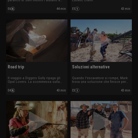
paranco di Sam mentre l’aiutano a
Lunatic Claim.
sistemare la sua nuova concessione.
E6
44 min
E5
43 min
Road trip
Soluzioni alternative
Il viaggio a Diggers Gully ripaga gli
Quando l'escavatore si rompe, Mark
Opal Lovers. La scommessa sulla
trova una soluzione che finisce per
concessione mineraria Turners Rush
costare una piccola fortuna. Il
non sembra invece dare i suoi frutti ai
vecchio rullo compressore di Lee e
E4
43 min
E3
43 min
Cheals.
Roger non vuole avviarsi.