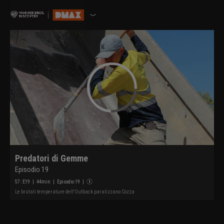
Predatori di Gemme
Episodio 19
S
7
: E
19
|
44
min
|
Episodio 19
|
Le brutali temperature dell'Outback paralizzano Cozza