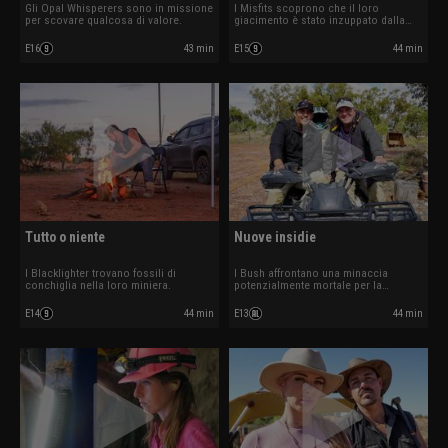
Gli Opal Whisperers sono in missione
I Misfits scoprono che il loro
per scovare qualcosa di valore.
giacimento è stato inzuppato dalla
pioggia.
E16
43 min
E15
44 min
Tutto o niente
Nuove insidie
I Blacklighter trovano fossili di
I Bush affrontano una minaccia
conchiglia nella loro miniera.
potenzialmente mortale per la
squadra.
E14
44 min
E13
44 min