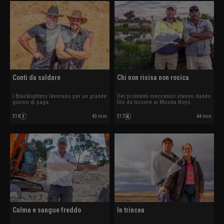
Conti da saldare
Chi non risisa non rosica
I Blacklighters lavorano per un grande
Dei problemi meccanici stanno dando
giorno di paga.
filo da torcere ai Mooka Boys.
E18
43 min
E17
44 min
Calma e sangue freddo
In trincea