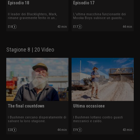
Episodio 18
Episodio 17
Il leader dei Blacklighters, Mark,
L'ultima macchina funzionante dei
rimane gravemente ferito in un
Mooka Boys subisce un guasto
incidente minerario
catastrofico
E18
43 min
E17
44 min
Stagione 8 | 20 Video
The final countdown
Ultima occasione
I Bushmen cercano disperatamente di
I Bushmen lottano contro guasti
salvare la loro stagione.
meccanici e caldo.
E20
44 min
E19
43 min