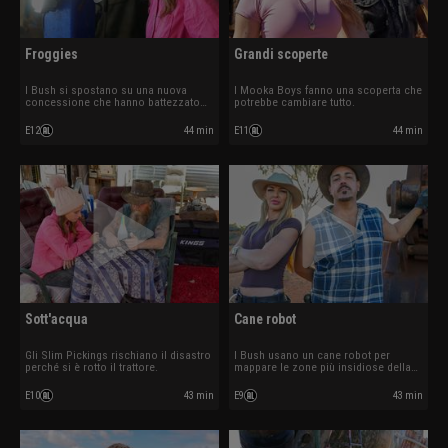
Froggies
Grandi scoperte
I Bush si spostano su una nuova
I Mooka Boys fanno una scoperta che
concessione che hanno battezzato
potrebbe cambiare tutto.
Froggies.
E12
44 min
E11
44 min
Sott'acqua
Cane robot
Gli Slim Pickings rischiano il disastro
I Bush usano un cane robot per
perché si è rotto il trattore.
mappare le zone più insidiose della
miniera.
E10
43 min
E9
43 min