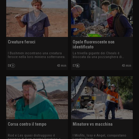
Creature feroci
Opale fluorescente non
identificato
I Bushmen incontrano una creatura
La trivella gigante dei Cheals è
feroce nella loro miniera sotterranea.
bloccata da una pozzanghera di
fango.
E8
43 min
E7
43 min
Corsa contro il tempo
Minatore vs macchina
Rod e Les quasi distruggono il
I Misfits, Issy e Angel, conquistano