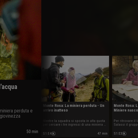
l'acqua
Monte Rosa: La miniera perduta - Un
Monte Rosa: L
 miniera perduta e
arrivo inatteso
Miniere nasco
 giovinezza
Mentre la squadra si sposta in alta quota
Per ritrovare il
per cercare i tre ingressi di una miniera un
Salassi il grupp
nuovo personaggio si unisce alla
in una vecchia 
50 min
squadra.
verificare la pr
S1
:
E4
47 min
S1
:
E3
nel lago.