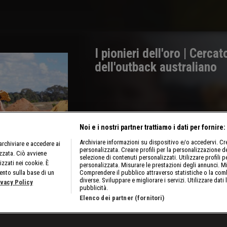
I pionieri dell'oro | Cerca
dell'outback australiano
Noi e i nostri partner trattiamo i dati per fornire:
Archiviare informazioni su dispositivo e/o accedervi. Crea
rchiviare e accedere ai
personalizzata. Creare profili per la personalizzazione dei
izzata. Ciò avviene
selezione di contenuti personalizzati. Utilizzare profili p
izzati nei cookie. È
personalizzata. Misurare le prestazioni degli annunci. Mi
ento sulla base di un
Comprendere il pubblico attraverso statistiche o la comb
diverse. Sviluppare e migliorare i servizi. Utilizzare dati 
ivacy Policy
pubblicità.
Elenco dei partner (fornitori)