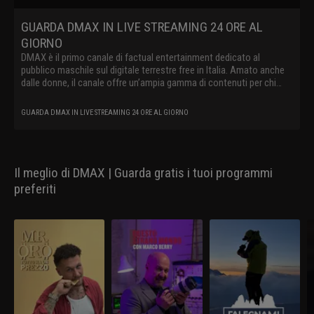
GUARDA DMAX IN LIVE STREAMING 24 ORE AL
GIORNO
DMAX è il primo canale di factual entertainment dedicato al
pubblico maschile sul digitale terrestre free in Italia. Amato anche
dalle donne, il canale offre un’ampia gamma di contenuti per chi
vuole vedere il mondo da un’altra prospettiva e nei suoi aspetti più
coinvolgenti e racconta storie vere spingendo lo spettatore a
GUARDA DMAX IN LIVE STREAMING 24 ORE AL GIORNO
viverle in prima persona. DMAX cattura il telespettatore con un
linguaggio innovativo e originale, raccontando il mondo
contemporaneo attraverso storie straordinarie, offrendo al suo
pubblico show internazionali e produzioni locali dedicate a survival,
Il meglio di DMAX | Guarda gratis i tuoi programmi
avventura, lavori estremi, mistero, paranormale e natura
preferiti