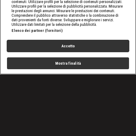
contenuti. Utilizzare profili per la selezione di contenuti personalizzati.
Utilizzare profili per la selezione di pubblicità personalizzata. Misurare
le prestazioni degli annunci. Misurare le prestazioni dei contenuti.
Comprendere il pubblico attraverso statistiche o la combinazione di
dati provenienti da fonti diverse. Sviluppare e migliorare i servizi.
Utilizzare dati limitati per la selezione della pubblicità.
Elenco dei partner (fornitori)
Accetto
Mostra finalità
Home
Programmi
Live
Cerca
Menu
/
Programmi
/
Nudi e Crudi Brasile
Condizioni d'uso
Privacy Policy
Lavora con noi