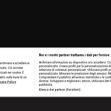
Noi e i nostri partner trattiamo i dati per fornire:
Archiviare informazioni su dispositivo e/o accedervi. Crea
rchiviare e accedere ai
personalizzata. Creare profili per la personalizzazione dei
izzata. Ciò avviene
selezione di contenuti personalizzati. Utilizzare profili p
izzati nei cookie. È
personalizzata. Misurare le prestazioni degli annunci. Mi
ento sulla base di un
Comprendere il pubblico attraverso statistiche o la comb
diverse. Sviluppare e migliorare i servizi. Utilizzare dati 
ivacy Policy
pubblicità.
Elenco dei partner (fornitori)