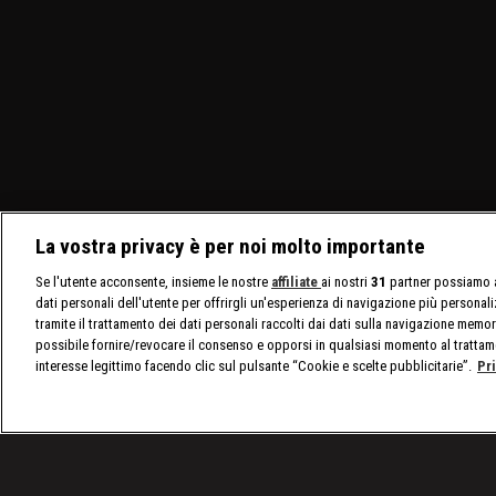
La vostra privacy è per noi molto importante
Se l'utente acconsente, insieme le nostre
affiliate
ai nostri
31
partner possiamo a
dati personali dell'utente per offrirgli un'esperienza di navigazione più personal
tramite il trattamento dei dati personali raccolti dai dati sulla navigazione memor
possibile fornire/revocare il consenso e opporsi in qualsiasi momento al trattam
interesse legittimo facendo clic sul pulsante “Cookie e scelte pubblicitarie”.
Pr