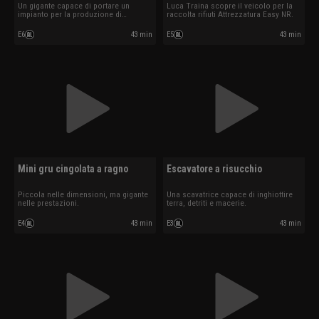
Un gigante capace di portare un
Luca Traina scopre il veicolo per la
impianto per la produzione di
raccolta rifiuti Attrezzatura Easy NR.
massetto.
E6
43 min
E5
43 min
Mini gru cingolata a ragno
Escavatore a risucchio
Piccola nelle dimensioni, ma gigante
Una scavatrice capace di inghiottire
nelle prestazioni.
terra, detriti e macerie.
E4
43 min
E3
43 min