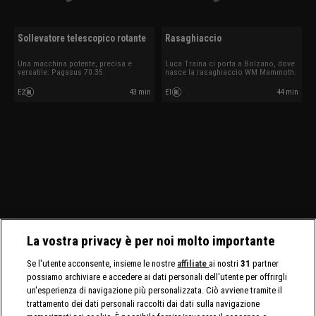
Sollevatore telescopico rotante
Rasaghiaccio
Una macchina potente, precisa e
Luca Traina ci porta a Bolzano, dove
versatile: Pagasus 70.35.
nasce la rasaghiaccio WM Mammoth.
E2
43 min
E1
44 min
La vostra privacy è per noi molto importante
Se l'utente acconsente, insieme le nostre
affiliate
ai nostri
31
partner
possiamo archiviare e accedere ai dati personali dell'utente per offrirgli
un'esperienza di navigazione più personalizzata. Ciò avviene tramite il
trattamento dei dati personali raccolti dai dati sulla navigazione