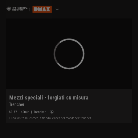
Mezzi speciali - forgiati su misura
Trencher
S
2
: E
7
|
42
min
|
Trencher
|
Luca visita la Tesmec, azienda leader nel mondo dei trencher.