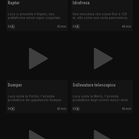
Raptor
Idrofresa
Luca ci presenta il Raptor, una
Una macchina che scava fino a 120
piattaforma aerea ragno cingolata.
m, alta come una ruota panoramica.
E6
42 min
E5
44 min
Dumper
Sollevatore telescopico
Luca visita la Perlini, l'azienda
Luca visita la Merlo, l'azienda
produttrice dei giganteschi Dumper.
produttrice degli iconici mezzi verdi.
E4
43 min
E3
46 min