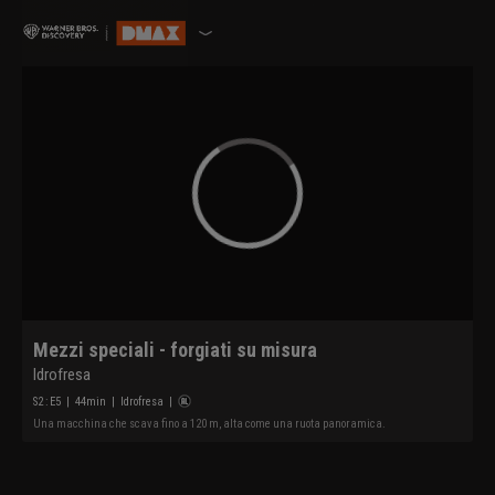
Mezzi speciali - forgiati su misura
Idrofresa
S
2
: E
5
|
44
min
|
Idrofresa
|
Una macchina che scava fino a 120 m, alta come una ruota panoramica.