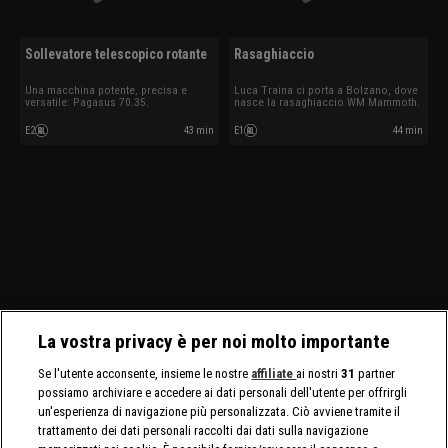
Sollevatore telescopico rotante
Rasaghiaccio
Una macchina potente, precisa e
Luca Traina ci porta a Bolzano, dove
versatile: Pagasus 70.35.
nasce la rasaghiaccio WM Mammoth.
E2
43 min
E1
44 min
La vostra privacy è per noi molto importante
Se l'utente acconsente, insieme le nostre
affiliate
ai nostri
31
partner
possiamo archiviare e accedere ai dati personali dell'utente per offrirgli
un'esperienza di navigazione più personalizzata. Ciò avviene tramite il
trattamento dei dati personali raccolti dai dati sulla navigazione