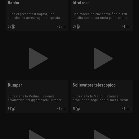
Raptor
Idrofresa
Luca ci presenta il Raptor, una
Una macchina che scava fino a 120
piattaforma aerea ragno cingolata.
m, alta come una ruota panoramica.
E6
42 min
E5
44 min
Dumper
Sollevatore telescopico
Luca visita la Perlini, l'azienda
Luca visita la Merlo, l'azienda
produttrice dei giganteschi Dumper.
produttrice degli iconici mezzi verdi.
E4
43 min
E3
46 min