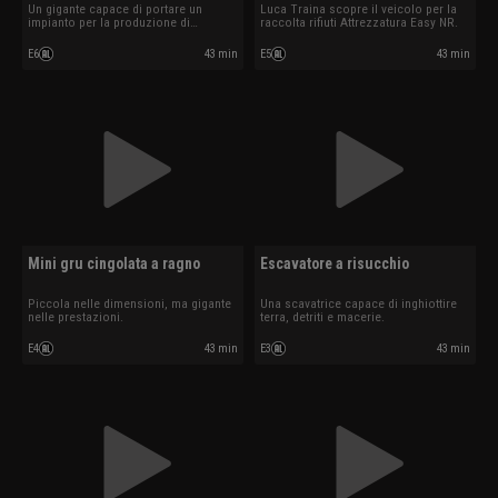
Un gigante capace di portare un
Luca Traina scopre il veicolo per la
impianto per la produzione di
raccolta rifiuti Attrezzatura Easy NR.
massetto.
E6
43 min
E5
43 min
Mini gru cingolata a ragno
Escavatore a risucchio
Piccola nelle dimensioni, ma gigante
Una scavatrice capace di inghiottire
nelle prestazioni.
terra, detriti e macerie.
E4
43 min
E3
43 min