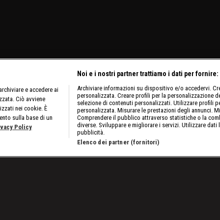
Noi e i nostri partner trattiamo i dati per fornire:
Archiviare informazioni su dispositivo e/o accedervi. Crea
rchiviare e accedere ai
personalizzata. Creare profili per la personalizzazione dei
izzata. Ciò avviene
selezione di contenuti personalizzati. Utilizzare profili p
izzati nei cookie. È
personalizzata. Misurare le prestazioni degli annunci. Mi
ento sulla base di un
Comprendere il pubblico attraverso statistiche o la comb
diverse. Sviluppare e migliorare i servizi. Utilizzare dati 
ivacy Policy
pubblicità.
Elenco dei partner (fornitori)