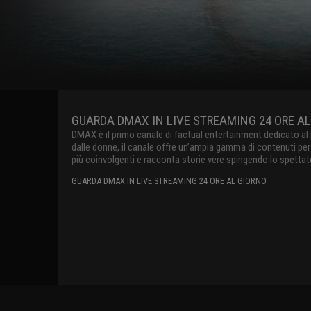
GUARDA DMAX IN LIVE STREAMING 24 ORE A
DMAX è il primo canale di factual entertainment dedicato al p
dalle donne, il canale offre un’ampia gamma di contenuti per 
più coinvolgenti e racconta storie vere spingendo lo spettat
linguaggio innovativo e originale, raccontando il mondo con
GUARDA DMAX IN LIVE STREAMING 24 ORE AL GIORNO
show internazionali e produzioni locali dedicate a survival, 