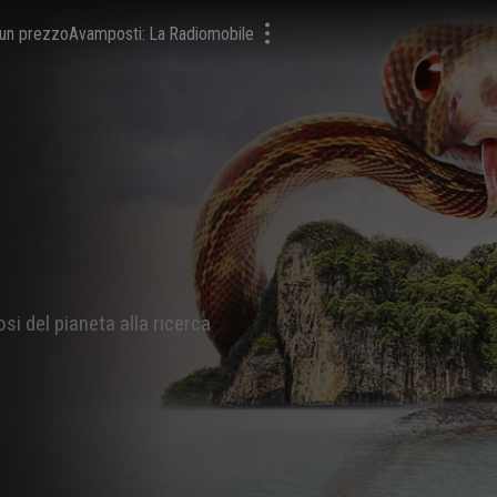
a un prezzo
Avamposti: La Radiomobile
si del pianeta alla ricerca