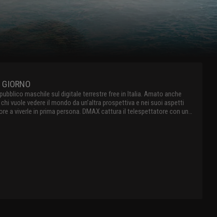
L GIORNO
ubblico maschile sul digitale terrestre free in Italia. Amato anche
chi vuole vedere il mondo da un’altra prospettiva e nei suoi aspetti
ore a viverle in prima persona. DMAX cattura il telespettatore con un
temporaneo attraverso storie straordinarie, offrendo al suo pubblico
avventura, lavori estremi, mistero, paranormale e natura