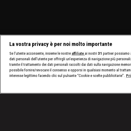
La vostra privacy è per noi molto importante
Se l'utente acconsente, insieme le nostre
affiliate
ai nostri
31
partner possiamo a
dati personali dell'utente per offrirgli un'esperienza di navigazione più personal
tramite il trattamento dei dati personali raccolti dai dati sulla navigazione memor
possibile fornire/revocare il consenso e opporsi in qualsiasi momento al trattam
interesse legittimo facendo clic sul pulsante “Cookie e scelte pubblicitarie”.
Pr
/
Programmi
/
L'oro dei serpenti