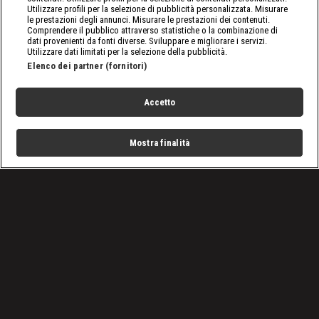
Utilizzare profili per la selezione di pubblicità personalizzata. Misurare
le prestazioni degli annunci. Misurare le prestazioni dei contenuti.
Comprendere il pubblico attraverso statistiche o la combinazione di
dati provenienti da fonti diverse. Sviluppare e migliorare i servizi.
Utilizzare dati limitati per la selezione della pubblicità.
Elenco dei partner (fornitori)
Accetto
Mostra finalità
Home
Programmi
Live
Cerca
Menu
/
Programmi
/
Ingegneria Last Minute
Condizioni d'uso
Privacy Policy
Lavora con noi
Cookies