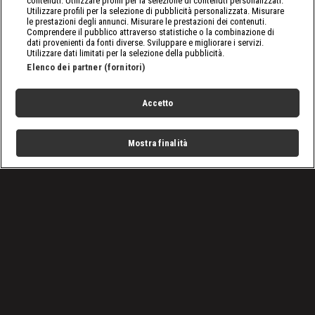
contenuti. Utilizzare profili per la selezione di contenuti personalizzati.
Utilizzare profili per la selezione di pubblicità personalizzata. Misurare
le prestazioni degli annunci. Misurare le prestazioni dei contenuti.
Comprendere il pubblico attraverso statistiche o la combinazione di
dati provenienti da fonti diverse. Sviluppare e migliorare i servizi.
Utilizzare dati limitati per la selezione della pubblicità.
Elenco dei partner (fornitori)
Accetto
Mostra finalità
Home
Programmi
Live
Cerca
Menu
/
Programmi
/
Catastrofi ingegneristiche
Condizioni d'uso
Privacy Policy
Lavora con noi
Cookies