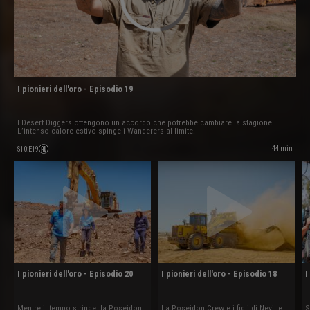
I pionieri dell'oro - Episodio 19
I Desert Diggers ottengono un accordo che potrebbe cambiare la stagione.
L’intenso calore estivo spinge i Wanderers al limite.
44 min
S10
:
E19
I pionieri dell'oro - Episodio 20
I pionieri dell'oro - Episodio 18
I
Mentre il tempo stringe, la Poseidon
La Poseidon Crew e i figli di Neville
S