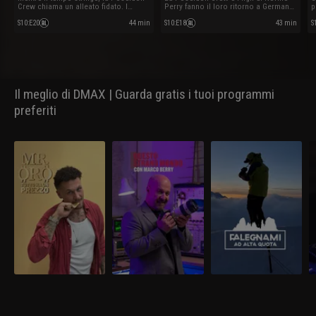
Crew chiama un alleato fidato. I
Perry fanno il loro ritorno a German
p
Mackie fanno esplodere cariche per
Gully. Sheryl e Simon affrontano
d
frantumare una roccia impenetrabile.
guasti per raggiungere il loro
m
S10
:
E20
44 min
S10
:
E18
43 min
S
obiettivo.
l
Il meglio di DMAX | Guarda gratis i tuoi programmi
preferiti