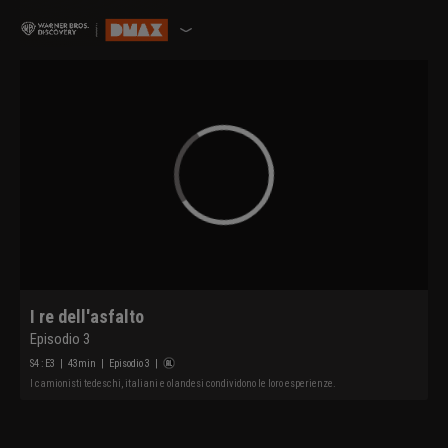
I re dell'asfalto
Episodio 3
S
4
: E
3
|
43
min
|
Episodio 3
|
I camionisti tedeschi, italiani e olandesi condividono le loro esperienze.