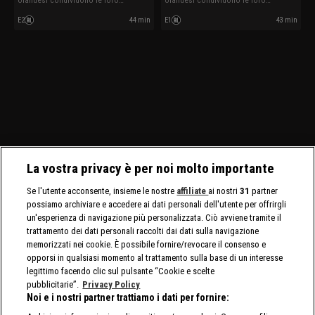
olandesi condividono le loro
olandesi condividono le loro
esperienze.
esperienze.
E2
44 min
E1
43 min
La vostra privacy è per noi molto importante
Se l'utente acconsente, insieme le nostre
affiliate
ai nostri
31
partner
possiamo archiviare e accedere ai dati personali dell'utente per offrirgli
un'esperienza di navigazione più personalizzata. Ciò avviene tramite il
trattamento dei dati personali raccolti dai dati sulla navigazione
memorizzati nei cookie. È possibile fornire/revocare il consenso e
opporsi in qualsiasi momento al trattamento sulla base di un interesse
legittimo facendo clic sul pulsante “Cookie e scelte
pubblicitarie”.
Privacy Policy
Noi e i nostri partner trattiamo i dati per fornire: