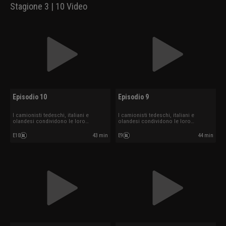
Stagione 3 | 10 Video
Episodio 10
Episodio 9
I camionisti tedeschi, italiani e
I camionisti tedeschi, italiani e
olandesi condividono le loro
olandesi condividono le loro
esperienze.
esperienze.
E10
43 min
E9
44 min