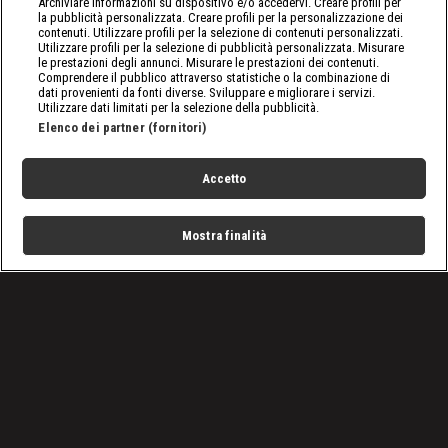
Archiviare informazioni su dispositivo e/o accedervi. Creare profili per
la pubblicità personalizzata. Creare profili per la personalizzazione dei
contenuti. Utilizzare profili per la selezione di contenuti personalizzati.
Utilizzare profili per la selezione di pubblicità personalizzata. Misurare
le prestazioni degli annunci. Misurare le prestazioni dei contenuti.
Comprendere il pubblico attraverso statistiche o la combinazione di
dati provenienti da fonti diverse. Sviluppare e migliorare i servizi.
Utilizzare dati limitati per la selezione della pubblicità.
Elenco dei partner (fornitori)
Accetto
Mostra finalità
Home
Programmi
Live
Cerca
Menu
/
Programmi
/
I re dell'asfalto
/
Episodio 3
Condizioni d'uso
Privacy Policy