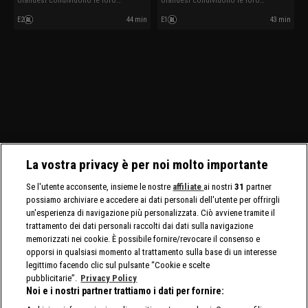
olandesi condividono le loro
olandesi condividono le loro
esperienze.
esperienze.
E2
44 min
E1
43 min
La vostra privacy è per noi molto importante
Se l'utente acconsente, insieme le nostre
affiliate
ai nostri
31
partner
possiamo archiviare e accedere ai dati personali dell'utente per offrirgli
un'esperienza di navigazione più personalizzata. Ciò avviene tramite il
trattamento dei dati personali raccolti dai dati sulla navigazione
memorizzati nei cookie. È possibile fornire/revocare il consenso e
opporsi in qualsiasi momento al trattamento sulla base di un interesse
legittimo facendo clic sul pulsante “Cookie e scelte
pubblicitarie”.
Privacy Policy
Noi e i nostri partner trattiamo i dati per fornire: