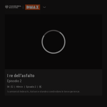
I re dell'asfalto
Episodio 2
S
4
: E
2
|
44
min
|
Episodio 2
|
I camionisti tedeschi, italiani e olandesi condividono le loro esperienze.