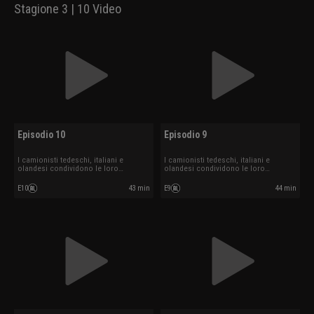
Stagione 3 | 10 Video
Episodio 10
Episodio 9
I camionisti tedeschi, italiani e
I camionisti tedeschi, italiani e
olandesi condividono le loro
olandesi condividono le loro
esperienze.
esperienze.
E10
43 min
E9
44 min