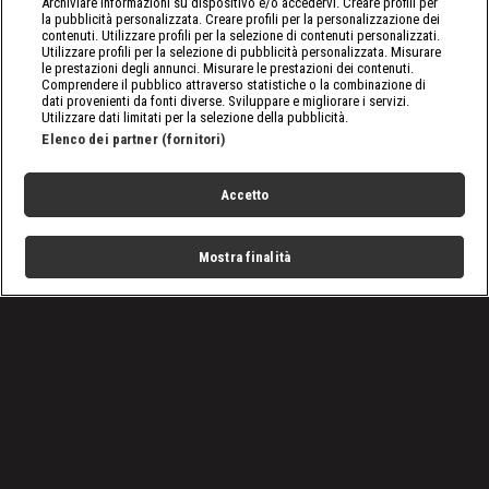
Archiviare informazioni su dispositivo e/o accedervi. Creare profili per
la pubblicità personalizzata. Creare profili per la personalizzazione dei
contenuti. Utilizzare profili per la selezione di contenuti personalizzati.
Utilizzare profili per la selezione di pubblicità personalizzata. Misurare
le prestazioni degli annunci. Misurare le prestazioni dei contenuti.
Comprendere il pubblico attraverso statistiche o la combinazione di
dati provenienti da fonti diverse. Sviluppare e migliorare i servizi.
Utilizzare dati limitati per la selezione della pubblicità.
Elenco dei partner (fornitori)
Accetto
Mostra finalità
Home
Programmi
Live
Cerca
Menu
/
Programmi
/
I re dell'asfalto
/
Episodio 2
Condizioni d'uso
Privacy Policy