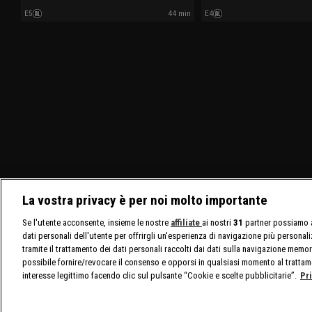
E5
44 min
E4
La vostra privacy è per noi molto importante
Se l'utente acconsente, insieme le nostre
affiliate
ai nostri
31
partner possiamo a
dati personali dell'utente per offrirgli un'esperienza di navigazione più personal
tramite il trattamento dei dati personali raccolti dai dati sulla navigazione memor
possibile fornire/revocare il consenso e opporsi in qualsiasi momento al trattam
interesse legittimo facendo clic sul pulsante “Cookie e scelte pubblicitarie”.
Pr