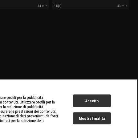
44 min
E1
43 min
re profili per la pubblicità
Accetto
 contenuti. Utilizzare profili per la
er la selezione di pubblicità
surare le prestazioni dei contenuti.
inazione di dati provenienti da fonti
Mostra finalità
limitati per la selezione della
Live Now