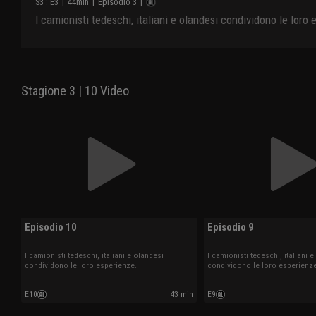
S
3
: E
3
|
44
min
|
Episodio 3
|
I camionisti tedeschi, italiani e olandesi condividono le loro
Stagione 3 | 10 Video
Episodio 10
Episodio 9
I camionisti tedeschi, italiani e olandesi
I camionisti tedeschi, italiani 
condividono le loro esperienze.
condividono le loro esperienze
E10
43 min
E9