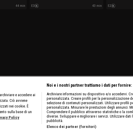
44 min
E3
43 min
E2
Noi e i nostri partner trattiamo i dati per fornire:
Archiviare informazioni su dispositivo e/o accedervi. Crea
rchiviare e accedere ai
personalizzata. Creare profili per la personalizzazione dei
izzata. Ciò avviene
selezione di contenuti personalizzati. Utilizzare profili p
izzati nei cookie. È
personalizzata. Misurare le prestazioni degli annunci. Mi
ento sulla base di un
Comprendere il pubblico attraverso statistiche o la comb
diverse. Sviluppare e migliorare i servizi. Utilizzare dati 
ivacy Policy
pubblicità.
Elenco dei partner (fornitori)