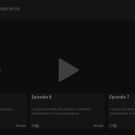
 esperienze.
Episodio 8
Episodio 7
e olandesi
I camionisti tedeschi, italiani e olandesi
I camionisti tedes
.
condividono le loro esperienze.
condividono le l
44 min
E8
43 min
E7