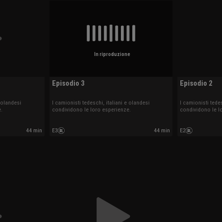
In riproduzione
Episodio 3
Episodio 2
e olandesi
I camionisti tedeschi, italiani e olandesi
I camionisti tedes
.
condividono le loro esperienze.
condividono le l
44 min
E3
44 min
E2