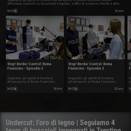
affrontano controlli su documenti irregolari, traffici di sostanze illecite e altre
situazioni impreviste tra arrivi e partenze internazionali.
55 min
S4
:
E5
Stop! Border Control: Roma
Stop! Border Control: Roma
S
Fiumicino - Episodio 3
Fiumicino - Episodio 2
F
Seguiamo gli agenti di frontiera
Seguiamo gli agenti di frontiera
S
all’aeroporto di Roma Fiumicino
all’aeroporto di Roma Fiumicino
a
mentre affrontano controlli su
mentre affrontano controlli su
m
documenti irregolari, traffici di
documenti irregolari, traffici di
d
S4
:
E3
58 min
S4
:
E2
52 min
S
sostanze illecite e altre situazioni
sostanze illecite e altre situazioni
s
impreviste tra arrivi e partenze
impreviste tra arrivi e partenze
i
internazionali.
internazionali.
i
Undercut: l'oro di legno | Seguiamo 4
team di boscaioli impegnati in Trentino