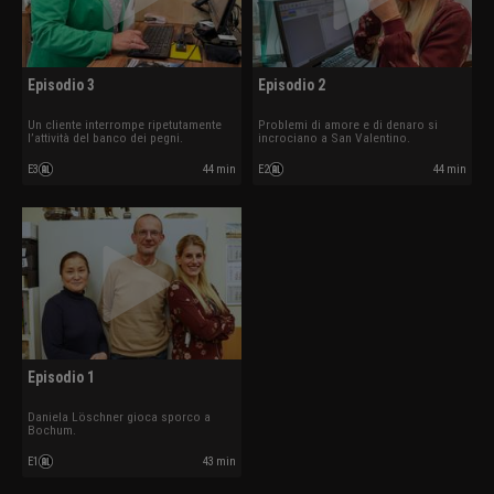
Episodio 3
Episodio 2
Un cliente interrompe ripetutamente
Problemi di amore e di denaro si
l’attività del banco dei pegni.
incrociano a San Valentino.
E3
44 min
E2
44 min
Episodio 1
Daniela Löschner gioca sporco a
Bochum.
E1
43 min