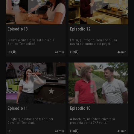
Episodio 13
Episodio 12
Franzi Weinberg va sul sicuro a
I falsi, purtroppo, non sono una
Berlino-Tempelhof.
novità nel mondo dei pegni.
E13
43 min
E12
44 min
Episodio 11
Episodio 10
Siegburg custodisce tesori dei
A Bochum, un fedele cliente si
Cavalieri Templari.
presenta per la 74ª volta.
E11
43 min
E10
43 min