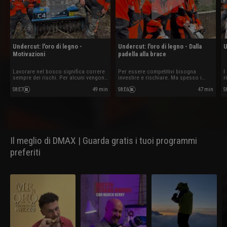
Undercut: l'oro di legno -
Undercut: l'oro di legno - Dalla
U
Motivazioni
padella alla brace
Lavorare nel bosco significa correre
Per essere competitivi bisogna
I
sempre dei rischi. Per alcuni vengono
investire e rischiare. Ma spesso i
r
dalla terra, per altri dal cielo ma per
risultati non ripagano subito e
tutti è arrivato il momento di
bisogna essere disposti a rilanciare.
S8
:
E7
49 min
S8
:
E6
47 min
S
dimostrare a pieno le proprie
Per chi ha cercato fortuna lontano del
capacità per sopravvivere.
bosco le difficoltà non tardano ad
arrivare.
Il meglio di DMAX | Guarda gratis i tuoi programmi
preferiti