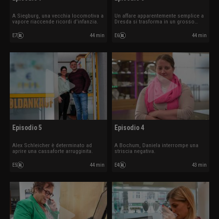
A Siegburg, una vecchia locomotiva a
Un affare apparentemente semplice a
vapore riaccende ricordi d’infanzia.
Dresda si trasforma in un grosso
guaio.
E7
44 min
E6
44 min
Episodio 5
Episodio 4
Alex Schleicher è determinato ad
A Bochum, Daniela interrompe una
aprire una cassaforte arrugginita.
striscia negativa.
E5
44 min
E4
43 min