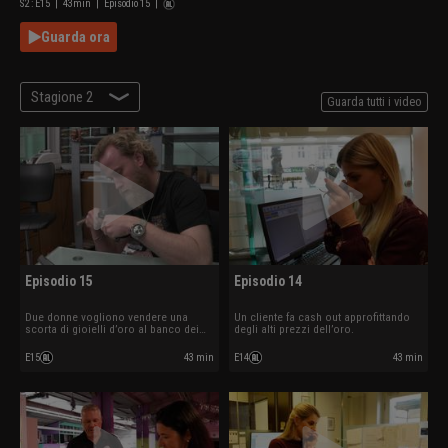
S
2
: E
15
|
43
min
|
Episodio 15
|
Guarda ora
Stagione 2
Guarda tutti i video
Episodio 15
Episodio 14
Due donne vogliono vendere una
Un cliente fa cash out approfittando
scorta di gioielli d’oro al banco dei
degli alti prezzi dell’oro.
pegni.
E15
43 min
E14
43 min