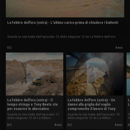
La febbre dell'oro (extra) - L'ultimo carico prima di chiudere i battenti
Guarda la clip tratta dall'episodio 12 della stagione 12 de La febbre dell'oro
S12
8 min
La febbre dell'oro (extra) - Il
La febbre dell'oro (extra) - Un
L
tempo stringe e Tony Beets sta
danno alla griglia del vaglio
L
per esaurire le alternative
compromette il lavoro di Tony
Guarda la clip tratta dall'episodio 11
Guarda la clip tratta dall'episodio 10
G
della stagione 12 de La febbre
della stagione 12 de La febbre
d
dell'oro
dell'oro
d
S12
8 min
S12
8 min
S