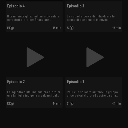
Episodio 4
Episodio 3
Il team aiuta gli ex militari a diventare
La squadra cerca di individuare le
cercatori d'oro per finanziare
cause di due anni di inattività.
un'associazione di beneficenza per
veterani.
E4
43 min
E3
43 min
Episodio 2
Episodio 1
La squadra aiuta una miniera d'oro di
Paul e la squadra aiutano un gruppo
una famiglia indigena a salvarsi dal
di cercatori d'oro ad uscire da una
disastro.
crisi di tre anni.
E2
44 min
E1
44 min