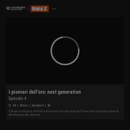
I pionieri dell’oro: next generation
Episodio 4
S
1
: E
4
|
43
min
|
Episodio 4
|
Il team aiuta gli ex militari a diventare cercatori d'oro per finanziare un'associazione di
beneficenza per veterani.