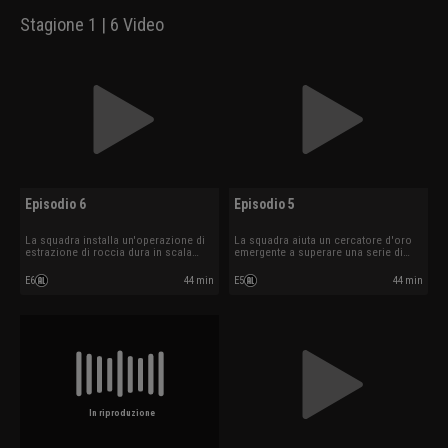
Stagione 1 | 6 Video
Episodio 6
Episodio 5
La squadra installa un'operazione di
La squadra aiuta un cercatore d'oro
estrazione di roccia dura in scala
emergente a superare una serie di
reale per i principianti.
ostacoli.
E6
44 min
E5
44 min
In riproduzione