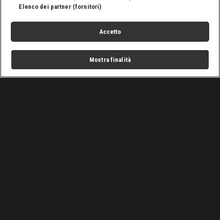
Elenco dei partner (fornitori)
Accetto
Mostra finalità
Home
Programmi
Live
Cerca
Menu
/
Programmi
/
I pionieri dell’oro: next generation
/
Episodio 4
Condizioni d'uso
Privacy Policy
Lavora con noi
Cookies
Cookie e scelte pubblicitarie