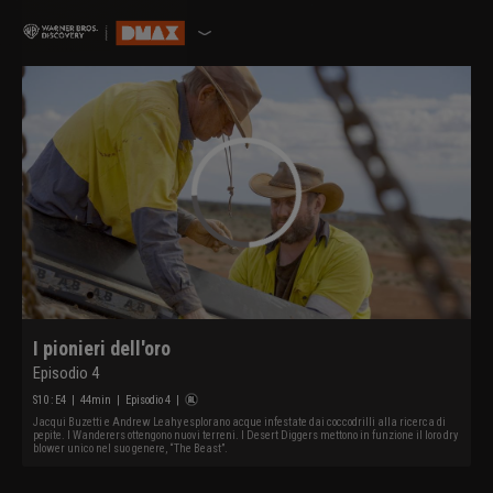
I pionieri dell'oro
Episodio 4
S
10
: E
4
|
44
min
|
Episodio 4
|
Jacqui Buzetti e Andrew Leahy esplorano acque infestate dai coccodrilli alla ricerca di
pepite. I Wanderers ottengono nuovi terreni. I Desert Diggers mettono in funzione il loro dry
blower unico nel suo genere, “The Beast”.