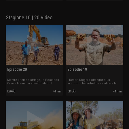
Stagione 10 | 20 Video
Episodio 20
Episodio 19
Mentre il tempo stringe, la Poseidon
I Desert Diggers ottengono un
Crew chiama un alleato fidato. I
accordo che potrebbe cambiare la
Mackie fanno esplodere cariche per
stagione. L’intenso calore estivo
frantumare una roccia impenetrabile.
spinge i Wanderers al limite.
E20
44 min
E19
44 min