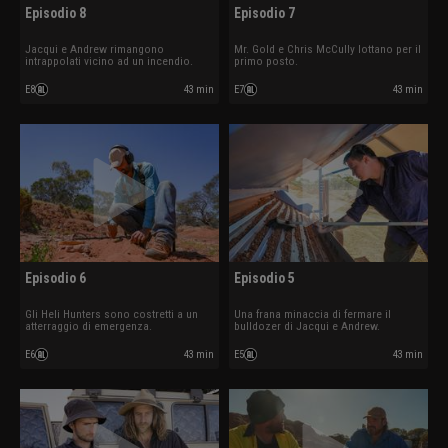
Episodio 8
Episodio 7
Jacqui e Andrew rimangono
Mr. Gold e Chris McCully lottano per il
intrappolati vicino ad un incendio.
primo posto.
E8
43 min
E7
43 min
Episodio 6
Episodio 5
Gli Heli Hunters sono costretti a un
Una frana minaccia di fermare il
atterraggio di emergenza.
bulldozer di Jacqui e Andrew.
E6
43 min
E5
43 min