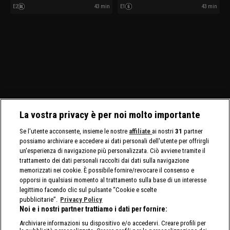
faticano a trovare nuovi terreni. La
acquistando un piccolo lotto di
E2
43 min
E1
43 min
leggenda dell’oro Shane Calegari
terreno. Jacqui Buzetti e Andrew
percorre oltre 1400 km nell’entroterra
Leahy affrontano acque infestate dai
per aiutare un vecchio amico.
coccodrilli alla ricerca di pepite
giganti.
La vostra privacy è per noi molto importante
Se l'utente acconsente, insieme le nostre
affiliate
ai nostri
31
partner
possiamo archiviare e accedere ai dati personali dell'utente per offrirgli
un'esperienza di navigazione più personalizzata. Ciò avviene tramite il
trattamento dei dati personali raccolti dai dati sulla navigazione
memorizzati nei cookie. È possibile fornire/revocare il consenso e
opporsi in qualsiasi momento al trattamento sulla base di un interesse
legittimo facendo clic sul pulsante “Cookie e scelte
pubblicitarie”.
Privacy Policy
Noi e i nostri partner trattiamo i dati per fornire:
Archiviare informazioni su dispositivo e/o accedervi. Creare profili per