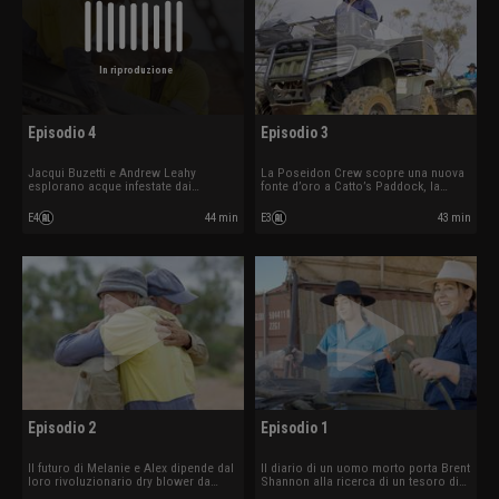
In riproduzione
Episodio 4
Episodio 3
Jacqui Buzetti e Andrew Leahy
La Poseidon Crew scopre una nuova
esplorano acque infestate dai
fonte d’oro a Catto’s Paddock, la
coccodrilli alla ricerca di pepite. I
coppia Bridget e Levi North forma una
Wanderers ottengono nuovi terreni. I
nuova partnership e i Mackie si
E4
44 min
E3
43 min
Desert Diggers mettono in funzione il
affidano alla tecnologia nella loro
loro dry blower unico nel suo genere,
ricerca di un enorme giacimento
“The Beast”.
d’oro.
Episodio 2
Episodio 1
Il futuro di Melanie e Alex dipende dal
Il diario di un uomo morto porta Brent
loro rivoluzionario dry blower da
Shannon alla ricerca di un tesoro di
400.000 dollari. Sheryl e Simon
oro perduto. Paul Mackie rischia