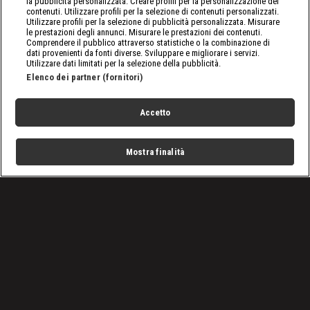
la pubblicità personalizzata. Creare profili per la personalizzazione dei
contenuti. Utilizzare profili per la selezione di contenuti personalizzati.
Utilizzare profili per la selezione di pubblicità personalizzata. Misurare
le prestazioni degli annunci. Misurare le prestazioni dei contenuti.
Comprendere il pubblico attraverso statistiche o la combinazione di
dati provenienti da fonti diverse. Sviluppare e migliorare i servizi.
Utilizzare dati limitati per la selezione della pubblicità.
Elenco dei partner (fornitori)
Accetto
Mostra finalità
Home
Programmi
Live
Cerca
Menu
/
Programmi
/
I pionieri dell'oro
/
Episodio 4
Condizioni d'uso
Privacy Policy
Lavora con noi