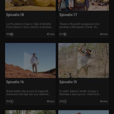
Episodio 18
Episodio 17
La Poseidon Crew e i figli di Neville
Shane e Russell inseguono oro
Perry fanno il loro ritorno a German
perduto a Mosquito Creek. Un
Gully. Sheryl e Simon affrontano
disastro colpisce i Desert Diggers
guasti per raggiungere il loro
mentre cercano di raddoppiare la loro
E18
43 min
E17
44 min
obiettivo.
produzione.
Episodio 16
Episodio 15
Brent mette alla prova le capacità
Il caldo intenso mette Jacqui e
minerarie dei figli del suo defunto
Andrew a dura prova. Venti forti
amico Neville Perry. Un guasto
minacciano i piani di trasferimento
meccanico ferma l’escavatore dei
dei Desert Diggers.
E16
44 min
E15
44 min
Wanderers.