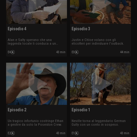
Episodio 4
Episodio 3
Alan e Salty sperano che una
Justin e Chloe volano con gli
leggenda locale li conduca a un
elicotteri per individuare l'outback.
tesoro sepolto.
E4
43 min
E3
44 min
Episodio 2
Episodio 1
Un tragico infortunio costringe Ethan
Neville torna al leggendario German
a gestire da solo la Poseidon Crew.
Gully con un conto in sospeso.
E2
43 min
E1
43 min