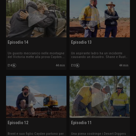
Episodio 14
Episodio 13
Un guasto meccanico nelle montagne
Un aspirante ladro ha un incidente
del Victoria mette alla prova Cayden.
causando un disastro. Shane e Rusty
Un furto di carburante blocca
trascinano il loro dry blower
l’operazione dei Mackie.
attraverso un terreno insidioso.
E14
44 min
E13
44 min
Episodio 12
Episodio 11
Brent e suo figlio Cayden partono per
Una piena costringe i Desert Diggers