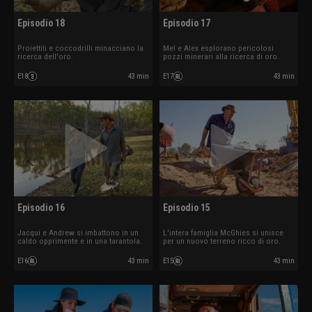
Episodio 18
Episodio 17
Proiettili e coccodrilli minacciano la
Mel e Alex esplorano pericolosi
ricerca dell'oro.
pozzi minerari alla ricerca di oro.
E18
43 min
E17
43 min
Episodio 16
Episodio 15
Jacqui e Andrew si imbattono in un
L'intera famiglia McGhies si unisce
caldo opprimente e in una tarantola.
per un nuovo terreno ricco di oro.
E16
43 min
E15
43 min