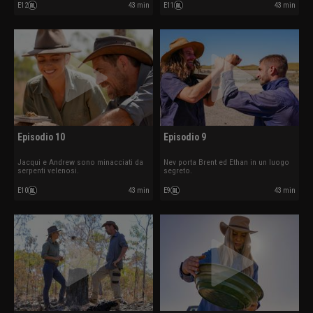
E12
43 min
E11
43 min
Episodio 10
Episodio 9
Jacqui e Andrew sono minacciati da
Nev porta Brent ed Ethan in un luogo
serpenti velenosi.
segreto.
E10
43 min
E9
43 min