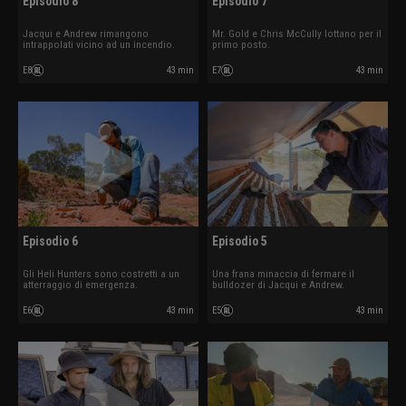
Episodio 8
Episodio 7
Jacqui e Andrew rimangono
Mr. Gold e Chris McCully lottano per il
intrappolati vicino ad un incendio.
primo posto.
E8
43 min
E7
43 min
Episodio 6
Episodio 5
Gli Heli Hunters sono costretti a un
Una frana minaccia di fermare il
atterraggio di emergenza.
bulldozer di Jacqui e Andrew.
E6
43 min
E5
43 min