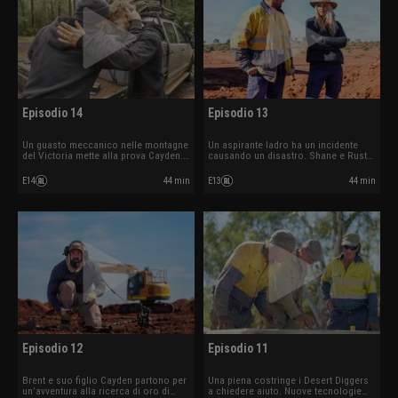
Episodio 14
Episodio 13
Un guasto meccanico nelle montagne
Un aspirante ladro ha un incidente
del Victoria mette alla prova Cayden.
causando un disastro. Shane e Rusty
Un furto di carburante blocca
trascinano il loro dry blower
l’operazione dei Mackie.
attraverso un terreno insidioso.
E14
44 min
E13
44 min
Episodio 12
Episodio 11
Brent e suo figlio Cayden partono per
Una piena costringe i Desert Diggers
un’avventura alla ricerca di oro di
a chiedere aiuto. Nuove tecnologie