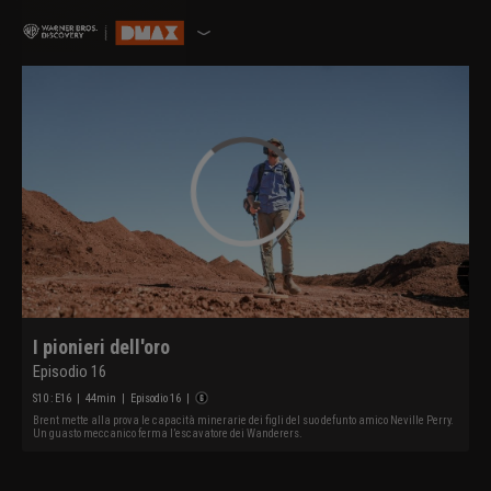
I pionieri dell'oro
Episodio 16
S
10
: E
16
|
44
min
|
Episodio 16
|
Brent mette alla prova le capacità minerarie dei figli del suo defunto amico Neville Perry.
Un guasto meccanico ferma l’escavatore dei Wanderers.