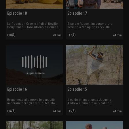
Episodio 18
Episodio 17
La Poseidon Crew e i figli di Neville
Shane e Russell inseguono oro
Perry fanno il loro ritorno a German
perduto a Mosquito Creek. Un
Gully. Sheryl e Simon affrontano
disastro colpisce i Desert Diggers
guasti per raggiungere il loro
mentre cercano di raddoppiare la loro
E18
43 min
E17
44 min
obiettivo.
produzione.
In riproduzione
Episodio 16
Episodio 15
Brent mette alla prova le capacità
Il caldo intenso mette Jacqui e
minerarie dei figli del suo defunto
Andrew a dura prova. Venti forti
amico Neville Perry. Un guasto
minacciano i piani di trasferimento
meccanico ferma l’escavatore dei
dei Desert Diggers.
E16
44 min
E15
44 min
Wanderers.