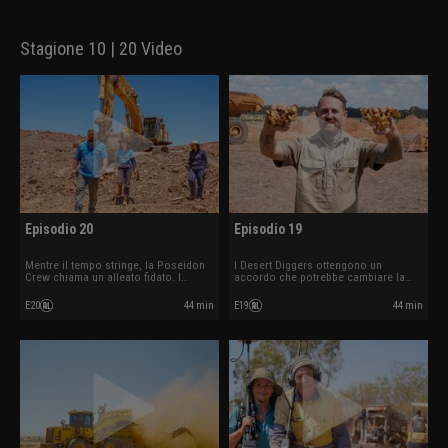
Stagione 10 | 20 Video
Episodio 20
Episodio 19
Mentre il tempo stringe, la Poseidon
I Desert Diggers ottengono un
Crew chiama un alleato fidato. I
accordo che potrebbe cambiare la
Mackie fanno esplodere cariche per
stagione. L’intenso calore estivo
frantumare una roccia impenetrabile.
spinge i Wanderers al limite.
E20
44 min
E19
44 min