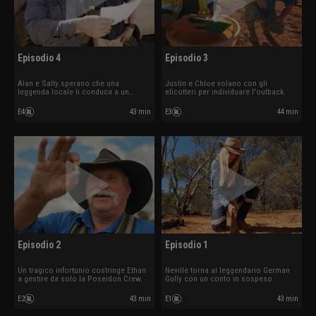
Episodio 4
Episodio 3
Alan e Salty sperano che una
Justin e Chloe volano con gli
leggenda locale li conduca a un
elicotteri per individuare l'outback.
tesoro sepolto.
E4
43 min
E3
44 min
Episodio 2
Episodio 1
Un tragico infortunio costringe Ethan
Neville torna al leggendario German
a gestire da solo la Poseidon Crew.
Gully con un conto in sospeso.
E2
43 min
E1
43 min