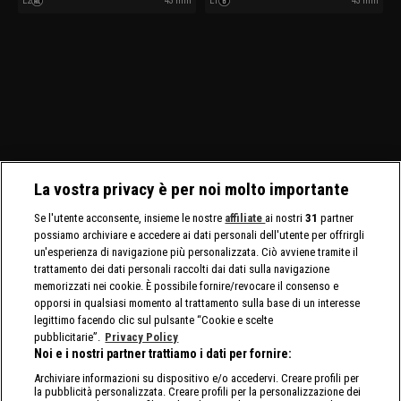
E2
43 min
E1
43 min
leggenda dell’oro Shane Calegari
terreno. Jacqui Buzetti e Andrew
percorre oltre 1400 km nell’entroterra
Leahy affrontano acque infestate dai
per aiutare un vecchio amico.
coccodrilli alla ricerca di pepite
giganti.
La vostra privacy è per noi molto importante
Se l'utente acconsente, insieme le nostre
affiliate
ai nostri
31
partner
possiamo archiviare e accedere ai dati personali dell'utente per offrirgli
un'esperienza di navigazione più personalizzata. Ciò avviene tramite il
trattamento dei dati personali raccolti dai dati sulla navigazione
memorizzati nei cookie. È possibile fornire/revocare il consenso e
opporsi in qualsiasi momento al trattamento sulla base di un interesse
legittimo facendo clic sul pulsante “Cookie e scelte
pubblicitarie”.
Privacy Policy
Noi e i nostri partner trattiamo i dati per fornire:
Archiviare informazioni su dispositivo e/o accedervi. Creare profili per
la pubblicità personalizzata. Creare profili per la personalizzazione dei