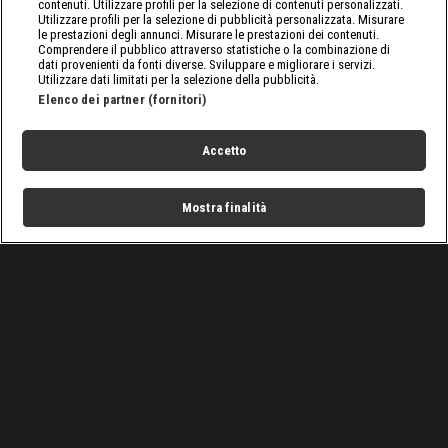
contenuti. Utilizzare profili per la selezione di contenuti personalizzati.
Utilizzare profili per la selezione di pubblicità personalizzata. Misurare
le prestazioni degli annunci. Misurare le prestazioni dei contenuti.
Comprendere il pubblico attraverso statistiche o la combinazione di
dati provenienti da fonti diverse. Sviluppare e migliorare i servizi.
Utilizzare dati limitati per la selezione della pubblicità.
Elenco dei partner (fornitori)
Accetto
Mostra finalità
Home
Programmi
Live
Cerca
Menu
/
Programmi
/
I pionieri dell'oro
/
Episodio 16
Condizioni d'uso
Privacy Policy
Lavora con noi