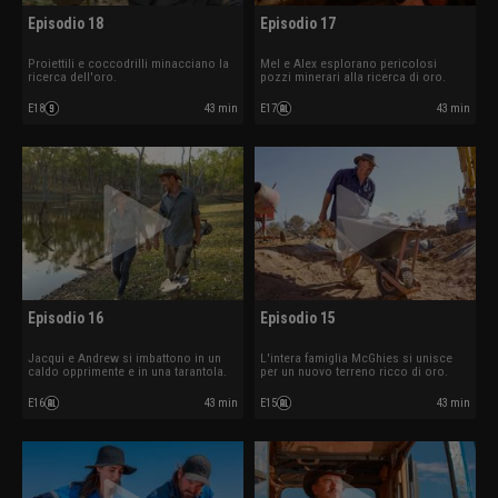
Episodio 18
Episodio 17
Proiettili e coccodrilli minacciano la
Mel e Alex esplorano pericolosi
ricerca dell'oro.
pozzi minerari alla ricerca di oro.
E18
43 min
E17
43 min
Episodio 16
Episodio 15
Jacqui e Andrew si imbattono in un
L'intera famiglia McGhies si unisce
caldo opprimente e in una tarantola.
per un nuovo terreno ricco di oro.
E16
43 min
E15
43 min