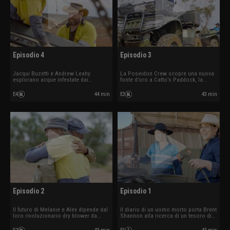
Episodio 4
Episodio 3
Jacqui Buzetti e Andrew Leahy
La Poseidon Crew scopre una nuova
esplorano acque infestate dai
fonte d’oro a Catto’s Paddock, la
coccodrilli alla ricerca di pepite. I
coppia Bridget e Levi North forma una
Wanderers ottengono nuovi terreni. I
nuova partnership e i Mackie si
E4
44 min
E3
43 min
Desert Diggers mettono in funzione il
affidano alla tecnologia nella loro
loro dry blower unico nel suo genere,
ricerca di un enorme giacimento
“The Beast”.
d’oro.
Episodio 2
Episodio 1
Il futuro di Melanie e Alex dipende dal
Il diario di un uomo morto porta Brent
loro rivoluzionario dry blower da
Shannon alla ricerca di un tesoro di
400.000 dollari. Sheryl e Simon
oro perduto. Paul Mackie rischia
faticano a trovare nuovi terreni. La
acquistando un piccolo lotto di