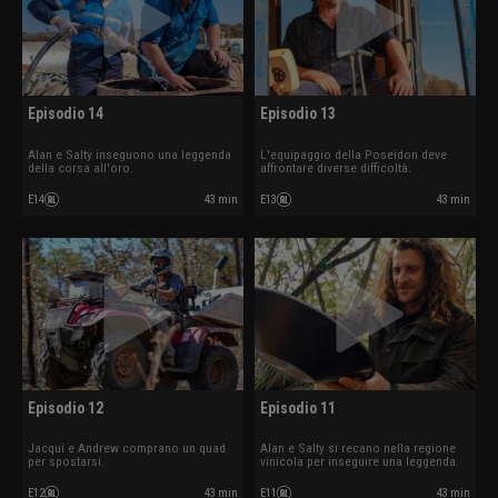
Episodio 14
Episodio 13
Alan e Salty inseguono una leggenda
L'equipaggio della Poseidon deve
della corsa all'oro.
affrontare diverse difficoltà.
E14
43 min
E13
43 min
Episodio 12
Episodio 11
Jacqui e Andrew comprano un quad
Alan e Salty si recano nella regione
per spostarsi.
vinicola per inseguire una leggenda.
E12
43 min
E11
43 min