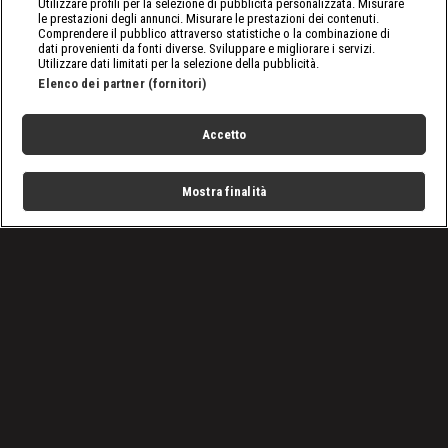
Utilizzare profili per la selezione di pubblicità personalizzata. Misurare
le prestazioni degli annunci. Misurare le prestazioni dei contenuti.
Comprendere il pubblico attraverso statistiche o la combinazione di
dati provenienti da fonti diverse. Sviluppare e migliorare i servizi.
Utilizzare dati limitati per la selezione della pubblicità.
Elenco dei partner (fornitori)
Accetto
Mostra finalità
Home
Programmi
Live
Cerca
Menu
/
Programmi
/
Gli ultimi boscaioli
/
Acque mortali
Condizioni d'uso
Privacy Policy
Lavora con noi
Cookies