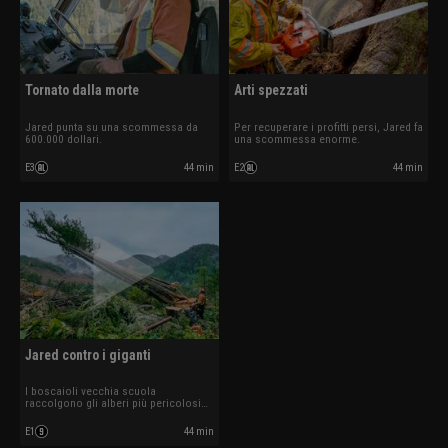
Tornato dalla morte
Arti spezzati
Jared punta su una scommessa da
Per recuperare i profitti persi, Jared fa
600.000 dollari.
una scommessa enorme.
E3
44 min
E2
44 min
Jared contro i giganti
I boscaioli vecchia scuola
raccolgono gli alberi più pericolosi
del pianeta.
E1
44 min