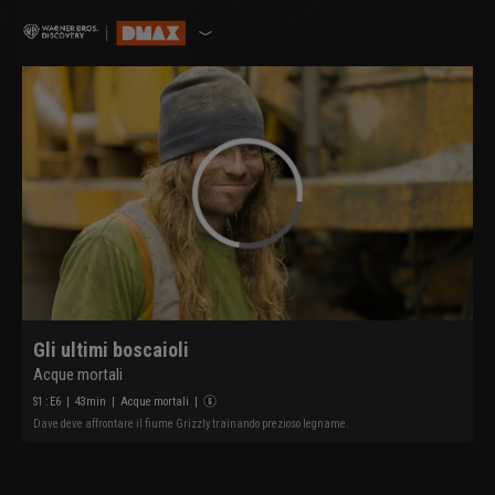
Gli ultimi boscaioli
Acque mortali
S
1
: E
6
|
43
min
|
Acque mortali
|
Dave deve affrontare il fiume Grizzly trainando prezioso legname.