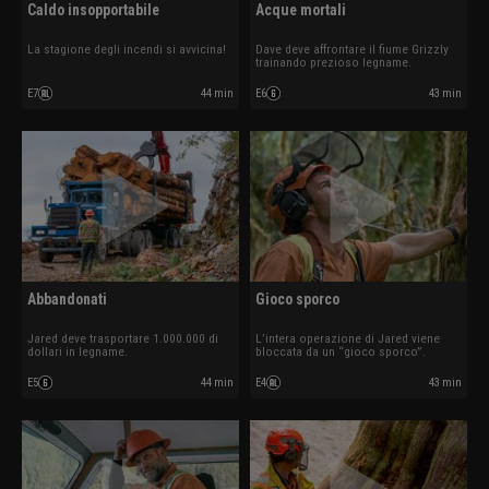
Caldo insopportabile
Acque mortali
La stagione degli incendi si avvicina!
Dave deve affrontare il fiume Grizzly
trainando prezioso legname.
E7
44 min
E6
43 min
Abbandonati
Gioco sporco
Jared deve trasportare 1.000.000 di
L’intera operazione di Jared viene
dollari in legname.
bloccata da un “gioco sporco”.
E5
44 min
E4
43 min