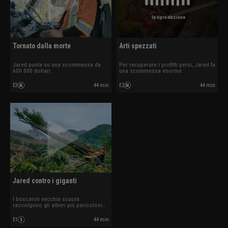
In riproduzione
Tornato dalla morte
Arti spezzati
Jared punta su una scommessa da
Per recuperare i profitti persi, Jared fa
600.000 dollari.
una scommessa enorme.
E3
44 min
E2
44 min
Jared contro i giganti
I boscaioli vecchia scuola
raccolgono gli alberi più pericolosi
del pianeta.
E1
44 min