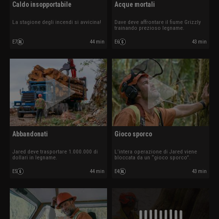
Caldo insopportabile
Acque mortali
La stagione degli incendi si avvicina!
Dave deve affrontare il fiume Grizzly
trainando prezioso legname.
E7
44 min
E6
43 min
Abbandonati
Gioco sporco
Jared deve trasportare 1.000.000 di
L’intera operazione di Jared viene
dollari in legname.
bloccata da un “gioco sporco”.
E5
44 min
E4
43 min