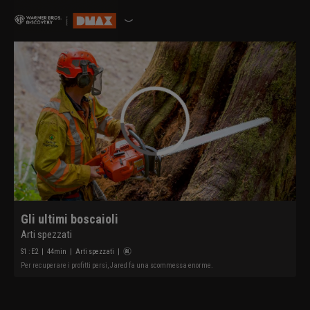
Gli ultimi boscaioli
Arti spezzati
S
1
: E
2
|
44
min
|
Arti spezzati
|
Per recuperare i profitti persi, Jared fa una scommessa enorme.