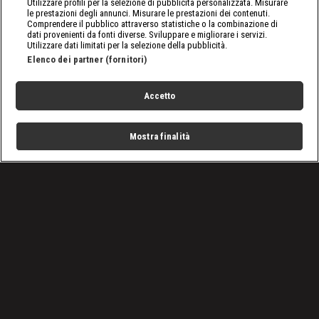
Utilizzare profili per la selezione di pubblicità personalizzata. Misurare
le prestazioni degli annunci. Misurare le prestazioni dei contenuti.
Comprendere il pubblico attraverso statistiche o la combinazione di
dati provenienti da fonti diverse. Sviluppare e migliorare i servizi.
Utilizzare dati limitati per la selezione della pubblicità.
Elenco dei partner (fornitori)
Accetto
Mostra finalità
Home
Programmi
Live
Cerca
Menu
/
Programmi
/
Gli ultimi boscaioli
/
Arti spezzati
Condizioni d'uso
Privacy Policy
Lavora con noi
Cookies