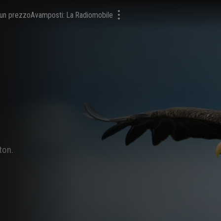
a un prezzo
Avamposti: La Radiomobile
ton.