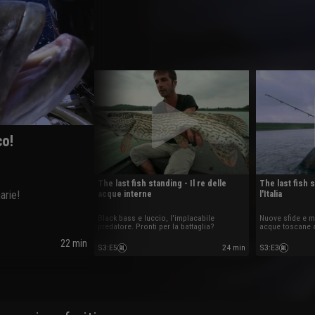
co!
The last fish standing - Il re delle
The last fish 
arie!
acque interne
l'Italia
Black bass e luccio, l'implacabile
Nuove sfide e me
predatore. Pronti per la battaglia?
acque toscane a
22 min
S3
:
E5
24 min
S3
:
E3