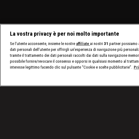
La vostra privacy è per noi molto importante
Se l'utente acconsente, insieme le nostre
affiliate
ai nostri
31
partner possiamo a
dati personali dell'utente per offrirgli un'esperienza di navigazione più personal
tramite il trattamento dei dati personali raccolti dai dati sulla navigazione memor
possibile fornire/revocare il consenso e opporsi in qualsiasi momento al trattam
interesse legittimo facendo clic sul pulsante “Cookie e scelte pubblicitarie”.
Pr
/
Programmi
/
Giustizia selvaggia