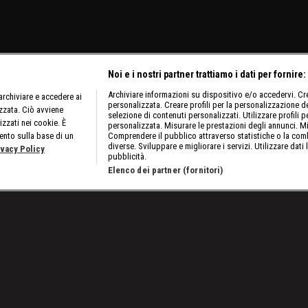
Noi e i nostri partner trattiamo i dati per fornire:
Archiviare informazioni su dispositivo e/o accedervi. Crea
rchiviare e accedere ai
personalizzata. Creare profili per la personalizzazione dei
izzata. Ciò avviene
selezione di contenuti personalizzati. Utilizzare profili p
izzati nei cookie. È
personalizzata. Misurare le prestazioni degli annunci. Mi
ento sulla base di un
Comprendere il pubblico attraverso statistiche o la comb
diverse. Sviluppare e migliorare i servizi. Utilizzare dati 
ivacy Policy
pubblicità.
Elenco dei partner (fornitori)