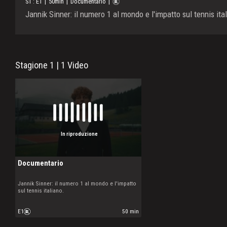
S
1
: E
1
|
50
min
|
Documentario
|
Jannik Sinner: il numero 1 al mondo e l'impatto sul tennis ita
Stagione 1 | 1 Video
In riproduzione
Documentario
Jannik Sinner: il numero 1 al mondo e l'impatto
sul tennis italiano.
E1
50 min