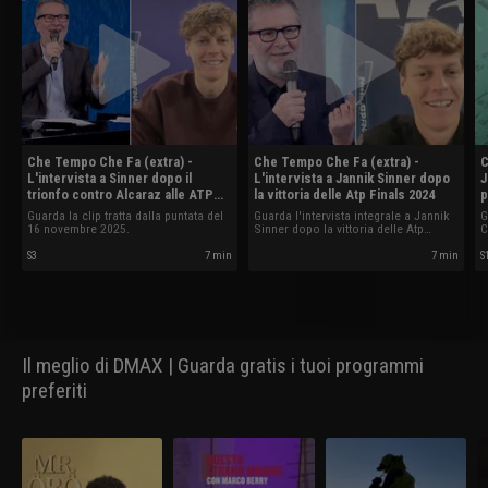
Che Tempo Che Fa (extra) -
Che Tempo Che Fa (extra) -
C
L'intervista a Sinner dopo il
L'intervista a Jannik Sinner dopo
J
trionfo contro Alcaraz alle ATP
la vittoria delle Atp Finals 2024
p
Finals 2025
Guarda la clip tratta dalla puntata del
Guarda l'intervista integrale a Jannik
G
16 novembre 2025.
Sinner dopo la vittoria delle Atp
C
Finals 2024.
2
S3
7 min
7 min
S
Il meglio di DMAX | Guarda gratis i tuoi programmi
preferiti