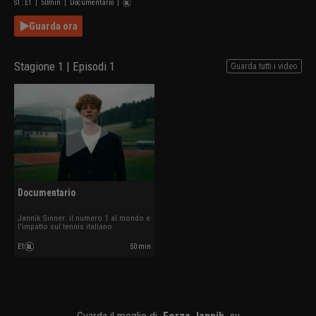
S
1
: E
1
|
50
min
|
Documentario
|
Guarda ora
Stagione 1 | Episodi 1
Guarda tutti i video
Documentario
Jannik Sinner: il numero 1 al mondo e
l'impatto sul tennis italiano.
E1
50 min