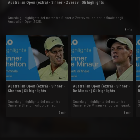
Australian Open (extra) - Sinner - Zverev | Gli highlights
Guarda gli highlights del match tra Sinner e Zverev valido per la finale degli
Australian Open 2025.
8 min
Australian Open (extra) - Sinner -
Australian Open (extra) - Sinner -
A
Shelton | Gli highlights
De Minaur | Gli highlights
R
Guarda gli highlights del match tra
Guarda gli highlights del match tra
G
Sinner e Shelton valido per le
Sinner e De Minaur valido per i quarti
S
semifinali degli Australian Open 2025.
degli Australian Open 2025.
d
9 min
8 min