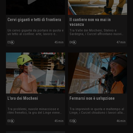
Cervi giganti e tetti di frontiera
Il cantiere non va mai in
vacanza
Un cervo gigante da portare in quota e
Tra Valle dei Mocheni, Stelvio e
un tetto al confine: arte, lavoro e
Sardegna, i Curzel affrontano nuovi
fratellanza tra rifugi alpini.
cantieri, imprevisti e un trasporto
d’arte ad alta quota.
E5
45 min
E4
47 min
L'oro dei Mocheni
Fermarsi non è un'opzione
Tra problemi, nuvole minacciose e
Tra imprevisti in quota e maltempo al
ritmi frenetici, la gru del Linge viene
Linge, i Curzel chiudono i lavori alla
montata mentre in Valle dei Mocheni
Margherita e avviano un nuovo
Giovanni corre per proteggere il
cantiere in Valle dei Mocheni.
E3
45 min
E2
46 min
maso.