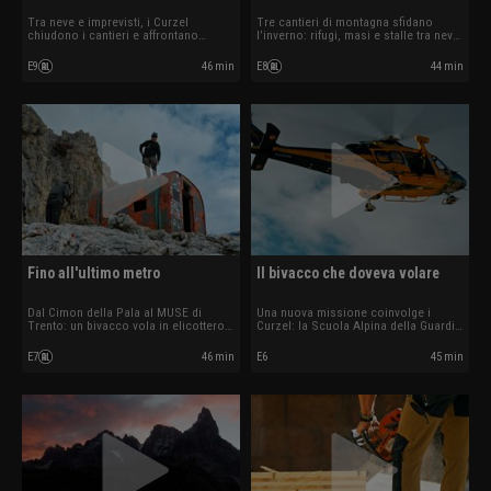
Tra neve e imprevisti, i Curzel
Tre cantieri di montagna sfidano
chiudono i cantieri e affrontano
l’inverno: rifugi, masi e stalle tra neve,
un’ultima sfida record tra rifugi, masi
grandine e nervi tesi.
e ghiacciai.
E9
46 min
E8
44 min
Fino all'ultimo metro
Il bivacco che doveva volare
Dal Cimon della Pala al MUSE di
Una nuova missione coinvolge i
Trento: un bivacco vola in elicottero
Curzel: la Scuola Alpina della Guardia
tra neve, logistica estrema e un finale
di Finanza di Passo Rolle affida loro
surreale.
il recupero del bivacco Fiamme
E7
46 min
E6
45 min
Gialle.