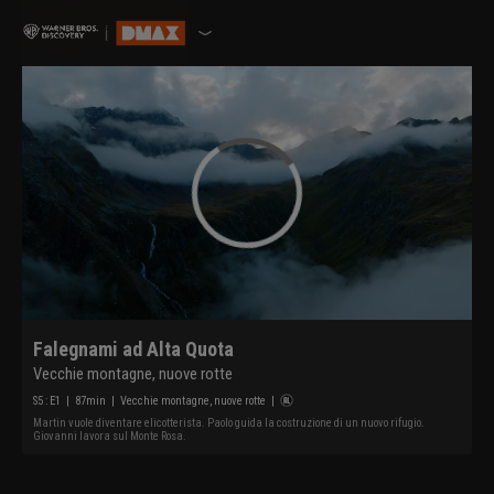
Falegnami ad Alta Quota
Vecchie montagne, nuove rotte
S
5
: E
1
|
87
min
|
Vecchie montagne, nuove rotte
|
Martin vuole diventare elicotterista. Paolo guida la costruzione di un nuovo rifugio.
Giovanni lavora sul Monte Rosa.