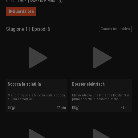
S
1
: E
6
|
47
min
|
Scocca la scintilla
|
Guarda ora
Stagione 1 | Episodi 6
Guarda tutti i video
Scocca la scintilla
Boxster elektrisch
Mario propone a Nico la sola scocca
Mario ritrova una Porsche Boxter S di
di una Ferrari 400I.
primi anni 90 in pessimo stato.
E6
47 min
E5
46 min