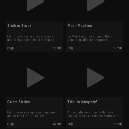
Trick or Truck
Mean Machine
Mario si lancia in una personale
La Mini è uno dei sogni di Nico
interpretazione di una Fiat Panda.
Venuto di Officine Amarcord.
E4
46 min
E3
42 min
Grinta Sixties
Tributo Integrale!
Mario scova nel garage di un suo
Arriva dalla provincia di Udine la
amico una Fiat 124 spider.
Lancia Delta Lx 1300 che Mario con la
collaborazione di Nico decidono di
trattare come un tributo. Mentre a
E2
53 min
E1
46 min
Officine Amarcord si procede alla