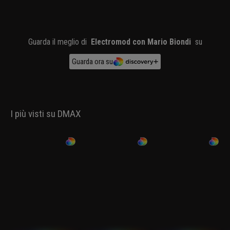
realizzazione del mezzo, Mario si
reca in visita proprio dal campione
veneto per assorbire i segreti della
storica vettura.
Guarda il meglio di
Electromod con Mario Biondi
su
Guarda ora su
I più visti su DMAX