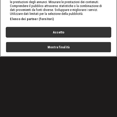
le prestazioni degli annunci. Misurare le prestazioni dei contenuti.
Comprendere il pubblico attraverso statistiche o la combinazione di
dati provenienti da fonti diverse. Sviluppare e migliorare i servizi.
Utilizzare dati limitati per la selezione della pubblicità.
Elenco dei partner (fornitori)
Accetto
Mostra finalità
Home
Programmi
Live
Cerca
Menu
/
Programmi
/
Electromod con Mario Biondi
Condizioni d'uso
Privacy Policy
Lavora con noi
Cookies