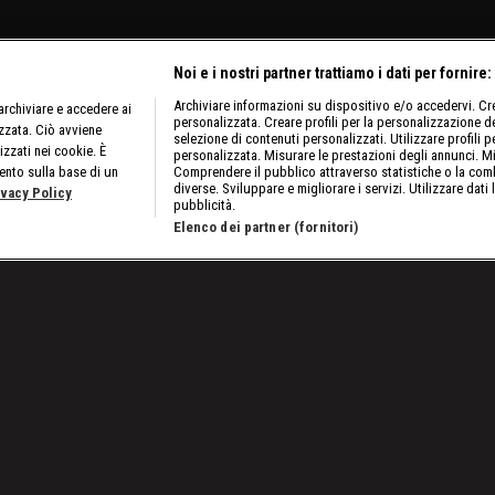
Noi e i nostri partner trattiamo i dati per fornire:
Archiviare informazioni su dispositivo e/o accedervi. Crea
rchiviare e accedere ai
personalizzata. Creare profili per la personalizzazione dei
izzata. Ciò avviene
selezione di contenuti personalizzati. Utilizzare profili p
izzati nei cookie. È
personalizzata. Misurare le prestazioni degli annunci. Mi
ento sulla base di un
Comprendere il pubblico attraverso statistiche o la comb
diverse. Sviluppare e migliorare i servizi. Utilizzare dati 
ivacy Policy
pubblicità.
Elenco dei partner (fornitori)