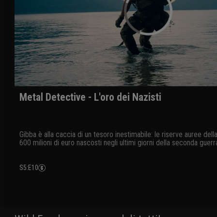
Metal Detective - L'oro dei Nazisti
Gibba è alla caccia di un tesoro inestimabile: le riserve auree dell
600 milioni di euro nascosti negli ultimi giorni della seconda guer
evitare che cadessero in mani sovietiche
S5
:
E10