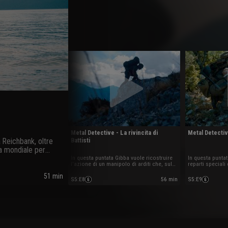
Metal Detective - La rivincita di
Metal Detect
a Reichbank, oltre
Battisti
ra mondiale per
In questa puntata Gibba vuole ricostruire
In questa puntat
l'azione di un manipolo di arditi che, sul
reparti speciali
finire della prima guerra mondiale, riuscì a
Commando, e le 
51 min
vendicare la cattura e l'uccisione
liberazione di 
S5
:
E8
56 min
S5
:
E9
dell'irredentista Cesare Battisti da parte
naziste.
dell'esercito Austriaco.