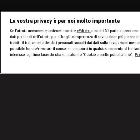
La vostra privacy è per noi molto importante
Se l'utente acconsente, insieme le nostre
affiliate
ai nostri
31
partner possiamo a
dati personali dell'utente per offrirgli un'esperienza di navigazione più personal
tramite il trattamento dei dati personali raccolti dai dati sulla navigazione memor
possibile fornire/revocare il consenso e opporsi in qualsiasi momento al trattam
interesse legittimo facendo clic sul pulsante “Cookie e scelte pubblicitarie”.
Pr
/
Programmi
/
Ed Stafford: Wild Family