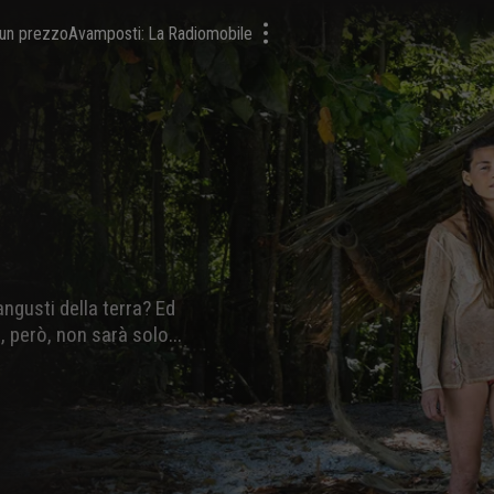
a un prezzo
Avamposti: La Radiomobile
ngusti della terra? Ed
 però, non sarà solo...