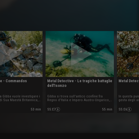
ive - Commandos
Metal Detective - Le tragiche battaglie
Metal Detec
dell'Isonzo
a Gibba vuole investigare i
Gibba si trova sull'antico confine fra
In questa pun
 di Sua Maestà Britannica, i
Regno d'Italia e Impero Austro-Ungarico,
gesta degli ar
loro azioni volte alla
deciso a comprendere le ragioni che
riconquista d
Cassino dalle truppe
portarono al fallimento di 11 azioni
scacchiere st
53 min
S5
:
E7
55 min
S5
:
E6
offensive intraprese dagli italiani nel
mondiale: il 
corso di 3 anni di guerra.