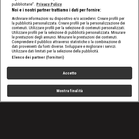
pubblicitarie”.
Privacy Policy
Noi e i nostri partner trattiamo i dati per fornire:
Archiviare informazioni su dispositivo e/o accedervi. Creare profili per
la pubblicità personalizzata. Creare profili per la personalizzazione dei
contenuti. Utilizzare profili per la selezione di contenuti personalizzati.
Utilizzare profili per la selezione di pubblicità personalizzata. Misurare
le prestazioni degli annunci. Misurare le prestazioni dei contenuti.
Comprendere il pubblico attraverso statistiche o la combinazione di
dati provenienti da fonti diverse. Sviluppare e migliorare i servizi.
Utilizzare dati limitati per la selezione della pubblicità.
Elenco dei partner (fornitori)
Accetto
Mostra finalità
Home
Programmi
Live
Cerca
Menu
/
Programmi
/
Davide Cironi presenta: le Regine
/
Alfa Romeo Giulia GTA
Condizioni d'uso
Privacy Policy