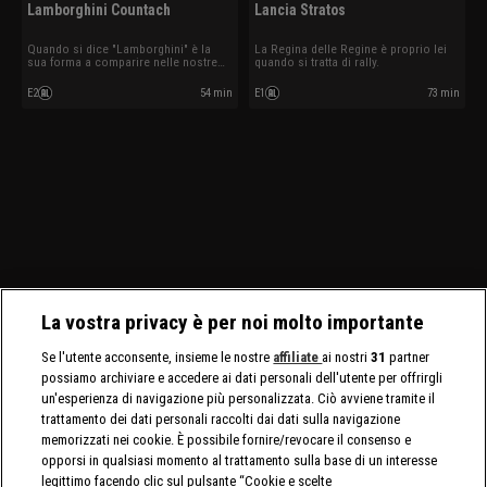
Lamborghini Countach
Lancia Stratos
Quando si dice "Lamborghini" è la
La Regina delle Regine è proprio lei
sua forma a comparire nelle nostre
quando si tratta di rally.
menti.
E2
54 min
E1
73 min
La vostra privacy è per noi molto importante
Se l'utente acconsente, insieme le nostre
affiliate
ai nostri
31
partner
possiamo archiviare e accedere ai dati personali dell'utente per offrirgli
un'esperienza di navigazione più personalizzata. Ciò avviene tramite il
trattamento dei dati personali raccolti dai dati sulla navigazione
memorizzati nei cookie. È possibile fornire/revocare il consenso e
opporsi in qualsiasi momento al trattamento sulla base di un interesse
legittimo facendo clic sul pulsante “Cookie e scelte