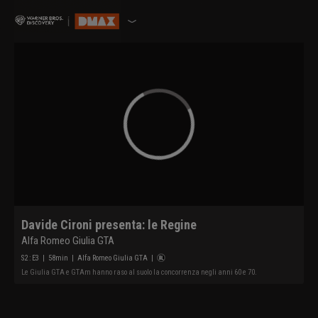
Davide Cironi presenta: le Regine
Alfa Romeo Giulia GTA
S
2
: E
3
|
58
min
|
Alfa Romeo Giulia GTA
|
Le Giulia GTA e GTAm hanno raso al suolo la concorrenza negli anni 60 e 70.