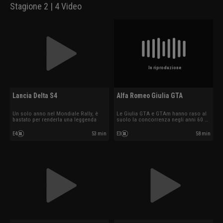
Stagione 2 | 4 Video
In riproduzione
Lancia Delta S4
Alfa Romeo Giulia GTA
Un solo anno nel Mondiale Rally, è
Le Giulia GTA e GTAm hanno raso al
bastato per renderla una leggenda
suolo la concorrenza negli anni 60 e
70.
E4
53 min
E3
58 min