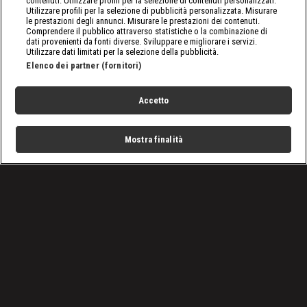
contenuti. Utilizzare profili per la selezione di contenuti personalizzati.
Utilizzare profili per la selezione di pubblicità personalizzata. Misurare
le prestazioni degli annunci. Misurare le prestazioni dei contenuti.
Comprendere il pubblico attraverso statistiche o la combinazione di
dati provenienti da fonti diverse. Sviluppare e migliorare i servizi.
Utilizzare dati limitati per la selezione della pubblicità.
Elenco dei partner (fornitori)
Accetto
Mostra finalità
Home
Programmi
Live
Cerca
Menu
/
Programmi
/
Cronaca di un disastro
Condizioni d'uso
Privacy Policy
Lavora con noi
Cookies