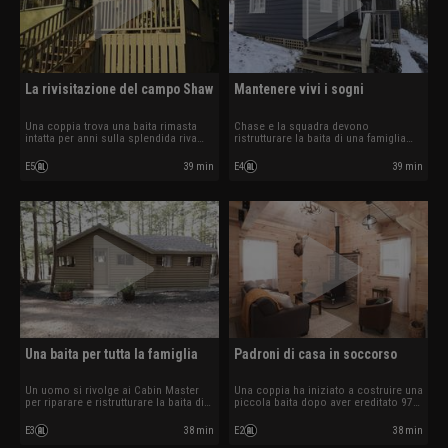
La rivisitazione del campo Shaw
Mantenere vivi i sogni
Una coppia trova una baita rimasta
Chase e la squadra devono
intatta per anni sulla splendida riva
ristrutturare la baita di una famiglia
del lago Messalonskee a Sidney.
caduta in grave degrado a Winthrop.
E5
39 min
E4
39 min
Una baita per tutta la famiglia
Padroni di casa in soccorso
Un uomo si rivolge ai Cabin Master
Una coppia ha iniziato a costruire una
per riparare e ristrutturare la baita di
piccola baita dopo aver ereditato 97
famiglia a Pickerel Pond, nel Maine.
acri a Manchester, nel Maine, ma i
problemi di salute di lui rendono
E3
38 min
E2
38 min
difficile il lavoro.