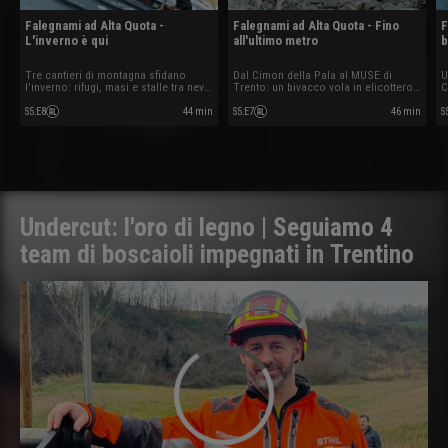
Falegnami ad Alta Quota -
Falegnami ad Alta Quota - Fino
F
L'inverno è qui
all'ultimo metro
b
Tre cantieri di montagna sfidano
Dal Cimon della Pala al MUSE di
U
l’inverno: rifugi, masi e stalle tra neve,
Trento: un bivacco vola in elicottero
C
grandine e nervi tesi.
tra neve, logistica estrema e un finale
d
surreale.
i
S5
:
E8
44 min
S5
:
E7
46 min
S
G
Undercut: l'oro di legno | Seguiamo 4
team di boscaioli impegnati in Trentino