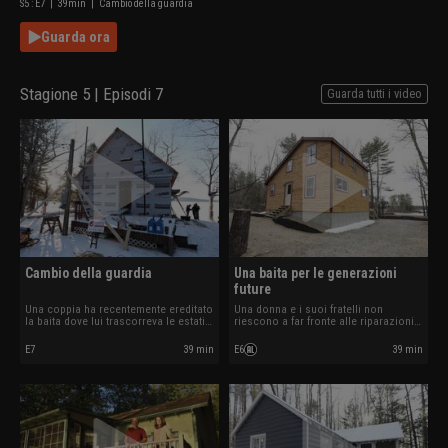
S
5
: E
7
|
39
min
|
Cambio della guardia
Guarda ora
Stagione 5 | Episodi 7
Guarda tutti i video
Cambio della guardia
Una baita per le generazioni
future
Una coppia ha recentemente ereditato
Una donna e i suoi fratelli non
la baita dove lui trascorreva le estati a
riescono a far fronte alle riparazioni
Vassalboro e necessita di importanti
della baita di famiglia sul lago Little
riparazioni.
Sebago, nel Maine.
E7
39 min
E6
39 min