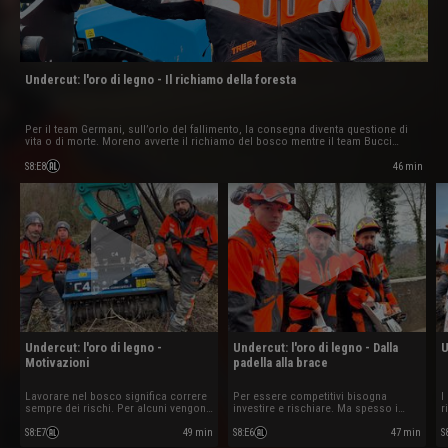
Undercut: l'oro di legno - Il richiamo della foresta
Per il team Germani, sull’orlo del fallimento, la consegna diventa questione di
vita o di morte. Moreno avverte il richiamo del bosco mentre il team Bucci
finisce per doversi sporcare le mani… ancora più del solito
46 min
S8
:
E8
Undercut: l'oro di legno -
Undercut: l'oro di legno - Dalla
U
Motivazioni
padella alla brace
Lavorare nel bosco significa correre
Per essere competitivi bisogna
I
sempre dei rischi. Per alcuni vengono
investire e rischiare. Ma spesso i
r
dalla terra, per altri dal cielo ma per
risultati non ripagano subito e
tutti è arrivato il momento di
bisogna essere disposti a rilanciare.
S8
:
E7
49 min
S8
:
E6
47 min
S
dimostrare a pieno le proprie
Per chi ha cercato fortuna lontano del