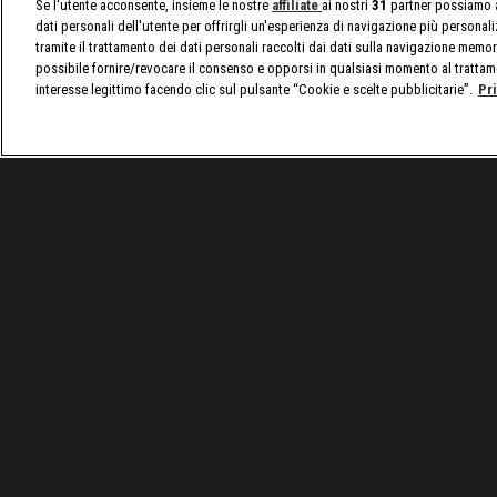
Se l'utente acconsente, insieme le nostre
affiliate
ai nostri
31
partner possiamo a
dati personali dell'utente per offrirgli un'esperienza di navigazione più personal
tramite il trattamento dei dati personali raccolti dai dati sulla navigazione memor
possibile fornire/revocare il consenso e opporsi in qualsiasi momento al trattam
interesse legittimo facendo clic sul pulsante “Cookie e scelte pubblicitarie”.
Pr
/
Programmi
/
Come Ti Rifaccio l'Auto
Condizioni d'uso
Privacy Policy