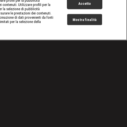
re profili per la pubblicità
Accetto
 contenuti. Utilizzare profili per la
er la selezione di pubblicità
surare le prestazioni dei contenuti.
inazione di dati provenienti da fonti
Mostra finalità
limitati per la selezione della
Live Now
Cookie e scelte pubblicitarie
Problemi di ricezione?