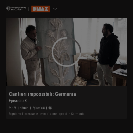
Cantieri impossibili: Germania
Episodio 8
S
4
: E
8
|
44
min
|
Episodio 8
|
Seguiamo l'incessante lavoro di alcuni operai in Germania.