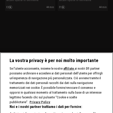
alcuni operai in Germania.
alcuni operai in Germania.
E2
44 min
E1
44 min
La vostra privacy è per noi molto importante
Se l'utente acconsente, insieme le nostre
affiliate
ai nostri
31
partner
possiamo archiviare e accedere ai dati personali dell'utente per offrirgli
un'esperienza di navigazione più personalizzata. Ciò avviene tramite il
trattamento dei dati personali raccolti dai dati sulla navigazione
memorizzati nei cookie. È possibile fornire/revocare il consenso e
opporsi in qualsiasi momento al trattamento sulla base di un interesse
legittimo facendo clic sul pulsante “Cookie e scelte
pubblicitarie”.
Privacy Policy
Noi e i nostri partner trattiamo i dati per fornire: