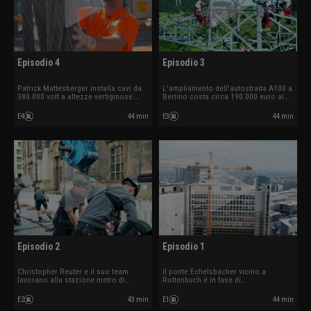
Episodio 4
Episodio 3
Patrick Mattesberger installa cavi da
L'ampliamento dell'autostrada A100 a
380.000 volt a altezze vertiginose.
Berlino costa circa 190.000 euro al
Marco Himmelreich aggancia una
metro. Sull'Alb svevo, le squadre di
trivella da 95 tonnellate per la
operai stanno rinnovando la linea
E4
44 min
E3
44 min
realizzazione di un tunnel destinato al
elettrica più antica del mondo. Sandro
teleriscaldamento.
Friebis si occupa dei lavori di
ristrutturazione allo stadio Wildpark.
Episodio 2
Episodio 1
Christopher Reuter e il suo team
Il ponte Echelsbacher vicino a
lavorano alla stazione metro di
Rottenbuch è in fase di
Monaco.
ristrutturazione.
E2
43 min
E1
44 min