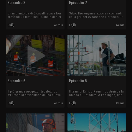
Episodio 8
Episodio 7
Un impianto da 476 cavalli scava fori
Silvio Hieronymus aziona i comandi
profondi 26 metri nel il Canale di Kiel.
della gru per evitare che il braccio urti
contro altri elementi. La squadra di
Vitalis Lange sta montando una casa
E8
43 min
E7
44 min
prefabbricata nel Münsterland.
L'aeroporto di Monaco sta
realizzando un canale di riflusso.
Episodio 6
Episodio 5
Il più grande progetto idroelettrico
Il team di Enrico Raum ricostruisce la
d'Europa si arricchisce di una nuova
Chiesa di Potsdam. A Esslingen, una
chiusa. Christoph Donnerbauer
fresa da 95 tonnellate non vuole
demolisce una centrale elettrica di 34
funzionare. La squadra di 41 persone
E6
43 min
E5
43 min
metri a Dachau. Frank Thumser monta
di Christian Karwath demolisce i
una gigantesca gru da 650 tonnellate
capannoni di produzione di una
a Ulm.
cartiera.