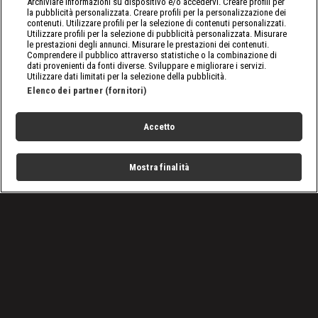
Archiviare informazioni su dispositivo e/o accedervi. Creare profili per
la pubblicità personalizzata. Creare profili per la personalizzazione dei
contenuti. Utilizzare profili per la selezione di contenuti personalizzati.
Utilizzare profili per la selezione di pubblicità personalizzata. Misurare
le prestazioni degli annunci. Misurare le prestazioni dei contenuti.
Comprendere il pubblico attraverso statistiche o la combinazione di
dati provenienti da fonti diverse. Sviluppare e migliorare i servizi.
Utilizzare dati limitati per la selezione della pubblicità.
Elenco dei partner (fornitori)
Accetto
Mostra finalità
Home
Programmi
Live
Cerca
Menu
/
Programmi
/
Cantieri impossibili: Germania
/
Episodio 8
Condizioni d'uso
Privacy Policy