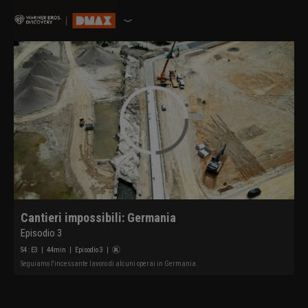
Cantieri impossibili: Germania
Episodio 3
S
4
: E
3
|
44
min
|
Episodio 3
|
Seguiamo l'incessante lavoro di alcuni operai in Germania.