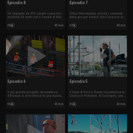
Episodio 8
Episodio 7
Un impianto da 476 cavalli scava fori
Silvio Hieronymus aziona i comandi
profondi 26 metri nel il Canale di Kiel.
della gru per evitare che il braccio urti
contro altri elementi. La squadra di
Vitalis Lange sta montando una casa
E8
43 min
E7
44 min
prefabbricata nel Münsterland.
L'aeroporto di Monaco sta
realizzando un canale di riflusso.
Episodio 6
Episodio 5
Il più grande progetto idroelettrico
Il team di Enrico Raum ricostruisce la
d'Europa si arricchisce di una nuova
Chiesa di Potsdam. A Esslingen, una
chiusa. Christoph Donnerbauer
fresa da 95 tonnellate non vuole
demolisce una centrale elettrica di 34
funzionare. La squadra di 41 persone
E6
43 min
E5
43 min
metri a Dachau. Frank Thumser monta
di Christian Karwath demolisce i
una gigantesca gru da 650 tonnellate
capannoni di produzione di una
a Ulm.
cartiera.