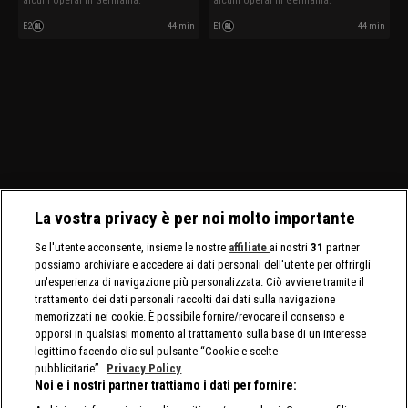
alcuni operai in Germania.
alcuni operai in Germania.
E2
44 min
E1
44 min
La vostra privacy è per noi molto importante
Se l'utente acconsente, insieme le nostre
affiliate
ai nostri
31
partner
possiamo archiviare e accedere ai dati personali dell'utente per offrirgli
un'esperienza di navigazione più personalizzata. Ciò avviene tramite il
trattamento dei dati personali raccolti dai dati sulla navigazione
memorizzati nei cookie. È possibile fornire/revocare il consenso e
opporsi in qualsiasi momento al trattamento sulla base di un interesse
legittimo facendo clic sul pulsante “Cookie e scelte
pubblicitarie”.
Privacy Policy
Noi e i nostri partner trattiamo i dati per fornire: