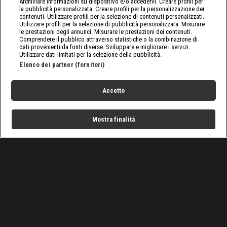
Archiviare informazioni su dispositivo e/o accedervi. Creare profili per
la pubblicità personalizzata. Creare profili per la personalizzazione dei
contenuti. Utilizzare profili per la selezione di contenuti personalizzati.
Utilizzare profili per la selezione di pubblicità personalizzata. Misurare
le prestazioni degli annunci. Misurare le prestazioni dei contenuti.
Comprendere il pubblico attraverso statistiche o la combinazione di
dati provenienti da fonti diverse. Sviluppare e migliorare i servizi.
Utilizzare dati limitati per la selezione della pubblicità.
Elenco dei partner (fornitori)
Accetto
Mostra finalità
Home
Programmi
Live
Cerca
Menu
/
Programmi
/
Cantieri impossibili: Germania
/
Episodio 3
Condizioni d'uso
Privacy Policy