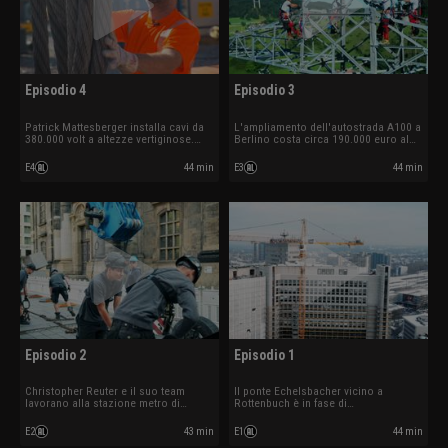
Episodio 4
Episodio 3
Patrick Mattesberger installa cavi da
L'ampliamento dell'autostrada A100 a
380.000 volt a altezze vertiginose.
Berlino costa circa 190.000 euro al
Marco Himmelreich aggancia una
metro. Sull'Alb svevo, le squadre di
trivella da 95 tonnellate per la
operai stanno rinnovando la linea
E4
44 min
E3
44 min
realizzazione di un tunnel destinato al
elettrica più antica del mondo. Sandro
teleriscaldamento.
Friebis si occupa dei lavori di
ristrutturazione allo stadio Wildpark.
Episodio 2
Episodio 1
Christopher Reuter e il suo team
Il ponte Echelsbacher vicino a
lavorano alla stazione metro di
Rottenbuch è in fase di
Monaco.
ristrutturazione.
E2
43 min
E1
44 min