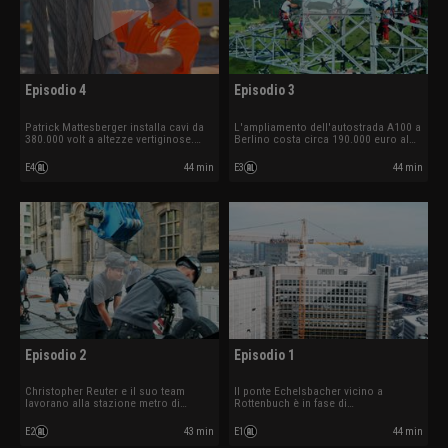
Episodio 4
Episodio 3
Patrick Mattesberger installa cavi da
L'ampliamento dell'autostrada A100 a
380.000 volt a altezze vertiginose.
Berlino costa circa 190.000 euro al
Marco Himmelreich aggancia una
metro. Sull'Alb svevo, le squadre di
trivella da 95 tonnellate per la
operai stanno rinnovando la linea
E4
44 min
E3
44 min
realizzazione di un tunnel destinato al
elettrica più antica del mondo. Sandro
teleriscaldamento.
Friebis si occupa dei lavori di
ristrutturazione allo stadio Wildpark.
Episodio 2
Episodio 1
Christopher Reuter e il suo team
Il ponte Echelsbacher vicino a
lavorano alla stazione metro di
Rottenbuch è in fase di
Monaco.
ristrutturazione.
E2
43 min
E1
44 min