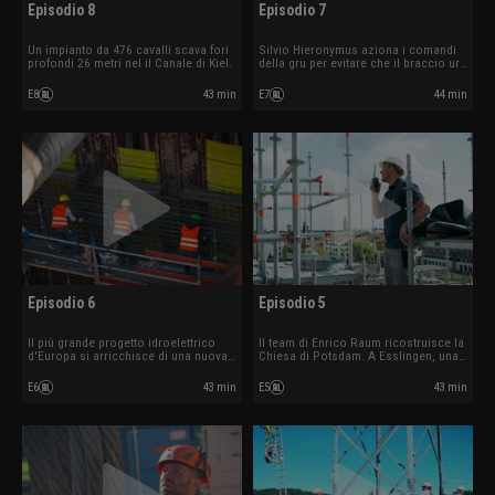
Episodio 8
Episodio 7
Un impianto da 476 cavalli scava fori
Silvio Hieronymus aziona i comandi
profondi 26 metri nel il Canale di Kiel.
della gru per evitare che il braccio urti
contro altri elementi. La squadra di
Vitalis Lange sta montando una casa
E8
43 min
E7
44 min
prefabbricata nel Münsterland.
L'aeroporto di Monaco sta
realizzando un canale di riflusso.
Episodio 6
Episodio 5
Il più grande progetto idroelettrico
Il team di Enrico Raum ricostruisce la
d'Europa si arricchisce di una nuova
Chiesa di Potsdam. A Esslingen, una
chiusa. Christoph Donnerbauer
fresa da 95 tonnellate non vuole
demolisce una centrale elettrica di 34
funzionare. La squadra di 41 persone
E6
43 min
E5
43 min
metri a Dachau. Frank Thumser monta
di Christian Karwath demolisce i
una gigantesca gru da 650 tonnellate
capannoni di produzione di una
a Ulm.
cartiera.