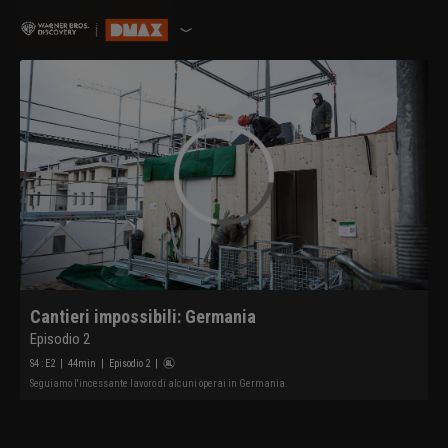
Cantieri impossibili: Germania
Episodio 2
S
4
: E
2
|
44
min
|
Episodio 2
|
Seguiamo l'incessante lavoro di alcuni operai in Germania.