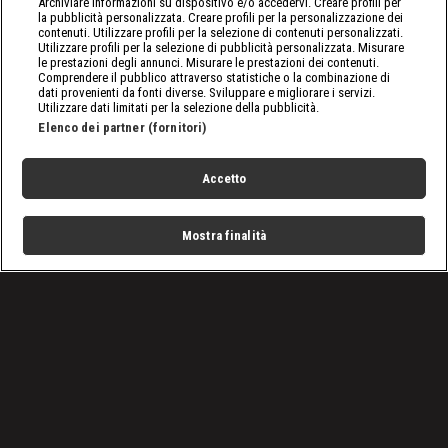
Archiviare informazioni su dispositivo e/o accedervi. Creare profili per
la pubblicità personalizzata. Creare profili per la personalizzazione dei
contenuti. Utilizzare profili per la selezione di contenuti personalizzati.
Utilizzare profili per la selezione di pubblicità personalizzata. Misurare
le prestazioni degli annunci. Misurare le prestazioni dei contenuti.
Comprendere il pubblico attraverso statistiche o la combinazione di
dati provenienti da fonti diverse. Sviluppare e migliorare i servizi.
Utilizzare dati limitati per la selezione della pubblicità.
Elenco dei partner (fornitori)
Accetto
Mostra finalità
Home
Programmi
Live
Cerca
Menu
/
Programmi
/
Cantieri impossibili: Germania
/
Episodio 2
Condizioni d'uso
Privacy Policy