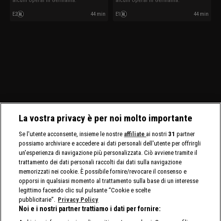
alcuni operai in Germania.
alcuni operai in Germania.
E2
44 min
E1
44 min
La vostra privacy è per noi molto importante
Se l'utente acconsente, insieme le nostre
affiliate
ai nostri
31
partner
possiamo archiviare e accedere ai dati personali dell'utente per offrirgli
un'esperienza di navigazione più personalizzata. Ciò avviene tramite il
trattamento dei dati personali raccolti dai dati sulla navigazione
memorizzati nei cookie. È possibile fornire/revocare il consenso e
opporsi in qualsiasi momento al trattamento sulla base di un interesse
legittimo facendo clic sul pulsante “Cookie e scelte
pubblicitarie”.
Privacy Policy
Noi e i nostri partner trattiamo i dati per fornire: