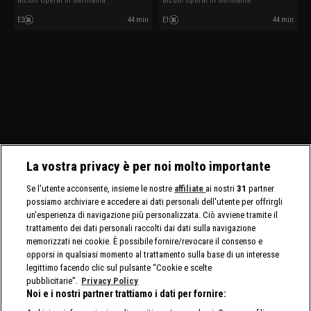
alcuni operai in Germania.
alcuni operai in Germania.
E2
44 min
E1
44 min
La vostra privacy è per noi molto importante
Se l'utente acconsente, insieme le nostre
affiliate
ai nostri
31
partner
possiamo archiviare e accedere ai dati personali dell'utente per offrirgli
un'esperienza di navigazione più personalizzata. Ciò avviene tramite il
trattamento dei dati personali raccolti dai dati sulla navigazione
memorizzati nei cookie. È possibile fornire/revocare il consenso e
opporsi in qualsiasi momento al trattamento sulla base di un interesse
legittimo facendo clic sul pulsante “Cookie e scelte
pubblicitarie”.
Privacy Policy
Noi e i nostri partner trattiamo i dati per fornire: