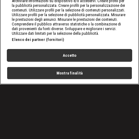
Archiviare informazioni su dispositivo e/o accedervi. Creare profili per
la pubblicità personalizzata. Creare profili per la personalizzazione dei
contenuti. Utilizzare profili per la selezione di contenuti personalizzati.
Utilizzare profili per la selezione di pubblicità personalizzata. Misurare
le prestazioni degli annunci. Misurare le prestazioni dei contenuti.
Comprendere il pubblico attraverso statistiche o la combinazione di
dati provenienti da fonti diverse. Sviluppare e migliorare i servizi.
Utilizzare dati limitati per la selezione della pubblicità.
Elenco dei partner (fornitori)
Accetto
Mostra finalità
Home
Programmi
Live
Cerca
Menu
/
Programmi
/
Cantieri impossibili: Germania
/
Episodio 1
Condizioni d'uso
Privacy Policy