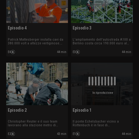
Episodio 4
Episodio 3
Patrick Mattesberger installa cavi da
L'ampliamento dell'autostrada A100 a
380.000 volt a altezze vertiginose.
Berlino costa circa 190.000 euro al
Marco Himmelreich aggancia una
metro. Sull'Alb svevo, le squadre di
trivella da 95 tonnellate per la
operai stanno rinnovando la linea
E4
44 min
E3
44 min
realizzazione di un tunnel destinato al
elettrica più antica del mondo. Sandro
teleriscaldamento.
Friebis si occupa dei lavori di
ristrutturazione allo stadio Wildpark.
In riproduzione
Episodio 2
Episodio 1
Christopher Reuter e il suo team
Il ponte Echelsbacher vicino a
lavorano alla stazione metro di
Rottenbuch è in fase di
Monaco.
ristrutturazione.
E2
43 min
E1
44 min