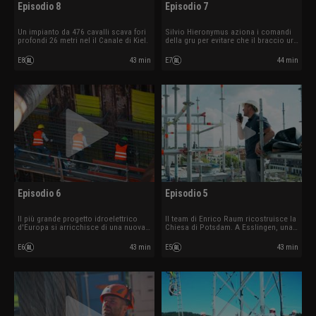
Episodio 8
Episodio 7
Un impianto da 476 cavalli scava fori
Silvio Hieronymus aziona i comandi
profondi 26 metri nel il Canale di Kiel.
della gru per evitare che il braccio urti
contro altri elementi. La squadra di
Vitalis Lange sta montando una casa
E8
43 min
E7
44 min
prefabbricata nel Münsterland.
L'aeroporto di Monaco sta
realizzando un canale di riflusso.
Episodio 6
Episodio 5
Il più grande progetto idroelettrico
Il team di Enrico Raum ricostruisce la
d'Europa si arricchisce di una nuova
Chiesa di Potsdam. A Esslingen, una
chiusa. Christoph Donnerbauer
fresa da 95 tonnellate non vuole
demolisce una centrale elettrica di 34
funzionare. La squadra di 41 persone
E6
43 min
E5
43 min
metri a Dachau. Frank Thumser monta
di Christian Karwath demolisce i
una gigantesca gru da 650 tonnellate
capannoni di produzione di una
a Ulm.
cartiera.