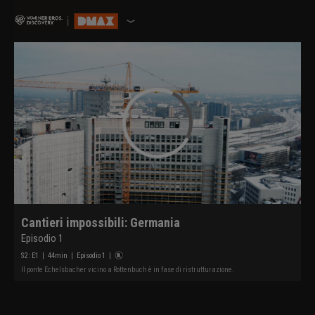
Cantieri impossibili: Germania
Episodio 1
S
2
: E
1
|
44
min
|
Episodio 1
|
Il ponte Echelsbacher vicino a Rottenbuch è in fase di ristrutturazione.