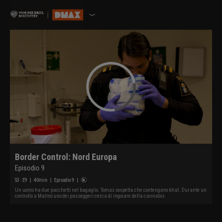
Border Control: Nord Europa
Episodio 9
S
3
: E
9
|
40
min
|
Episodio 9
|
Un uomo ha due pacchetti nel bagaglio. Tomas sospetta che contengano khat. Durante un
controllo a Malmö uno dei passeggeri cerca di ingoiare della cannabis.