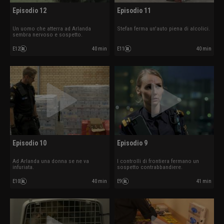
Episodio 12
Episodio 11
Un uomo che atterra ad Arlanda
Stefan ferma un'auto piena di alcolici.
sembra nervoso e sospetto.
E12
40 min
E11
40 min
Episodio 10
Episodio 9
Ad Arlanda una donna se ne va
I controlli di frontiera fermano un
infuriata.
sospetto contrabbandiere.
E10
40 min
E9
41 min