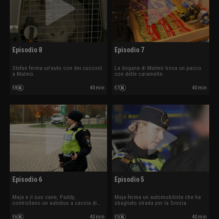
Episodio 8
Episodio 7
Stefan ferma un'auto con dei cuccioli
La dogana di Malmö trova un pacco
a Malmö.
con delle caramelle.
E8
40 min
E7
40 min
Episodio 6
Episodio 5
Maja e il suo cane, Paddy,
Maja ferma un automobilista che ha
controllano un autobus a caccia di
sbagliato strada per la Svezia.
stupefacenti.
E6
40 min
E5
40 min