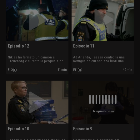
Episodio 12
Episodio 11
Niklas ha fermato un camion a
Ad Arlanda, Tessan controlla una
Trelleborg e durante la perquisizione
bottiglia da cui schizza fuori una
trovano delle armi. La dogana ferma
sostanza rossa simile al
un sospetto fabbricante di bombe.
peperoncino. Timor trova un sacco di
E12
41 min
E11
40 min
alcolici e sospetta un caso di
contrabbando.
In riproduzione
Episodio 10
Episodio 9