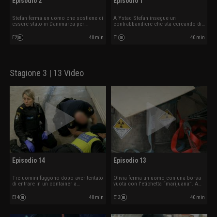
Episodio 2
Episodio 1
Stefan ferma un uomo che sostiene di
A Ystad Stefan insegue un
essere stato in Danimarca per
contrabbandiere che sta cercando di
comprare un'anatra.
fuggire.
E2
40 min
E1
40 min
Stagione 3 | 13 Video
Episodio 14
Episodio 13
Tre uomini fuggono dopo aver tentato
Olivia ferma un uomo con una borsa
di entrare in un container a
vuota con l'etichetta “marijuana”. A
Helsingborg. La dogana scansiona il
Malmö viene trovato un carico
container e trova qualcosa nascosto
radioattivo.
E14
40 min
E13
40 min
nel pavimento.