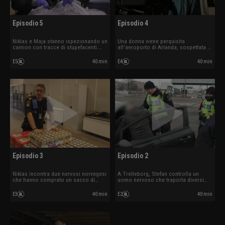
Episodio 5
Episodio 4
Niklas e Maja stanno ispezionando un
Una donna viene perquisita
camion con tracce di stupefacenti.
all'aeroporto di Arlanda, sospettata di
Olivia fa centro quando esamina più
contrabbando di droga. Niklas ferma
da vicino un tappeto arrotolato.
un autista che mente su ciò che sta
E5
40 min
E4
40 min
trasportando.
Episodio 3
Episodio 2
Niklas incontra due nervosi norvegesi
A Trelleborg, Stefan controlla un
che hanno comprato un sacco di
uomo nervoso che traporta diversi
alcolici per un matrimonio, ma non si
pacchetti nascosti. Ad Arlanda, un
ricordano chi si sposa né quando.
norvegese non vuole perdere il suo
E3
40 min
E2
40 min
hashish.