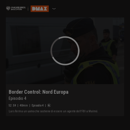
Border Control: Nord Europa
Episodio 4
S
2
: E
4
|
40
min
|
Episodio 4
|
Lars ferma un uomo che sostiene di essere un agente dell'FBI a Malmö.