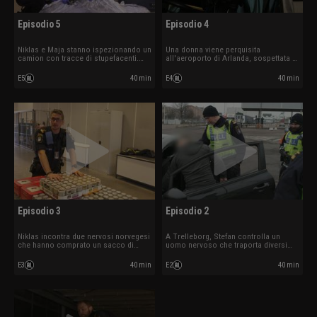
Episodio 5
Episodio 4
Niklas e Maja stanno ispezionando un
Una donna viene perquisita
camion con tracce di stupefacenti.
all'aeroporto di Arlanda, sospettata di
Olivia fa centro quando esamina più
contrabbando di droga. Niklas ferma
da vicino un tappeto arrotolato.
un autista che mente su ciò che sta
E5
40 min
E4
40 min
trasportando.
Episodio 3
Episodio 2
Niklas incontra due nervosi norvegesi
A Trelleborg, Stefan controlla un
che hanno comprato un sacco di
uomo nervoso che traporta diversi
alcolici per un matrimonio, ma non si
pacchetti nascosti. Ad Arlanda, un
ricordano chi si sposa né quando.
norvegese non vuole perdere il suo
E3
40 min
E2
40 min
hashish.