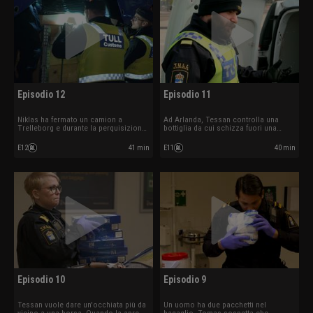
Episodio 12
Episodio 11
Niklas ha fermato un camion a
Ad Arlanda, Tessan controlla una
Trelleborg e durante la perquisizione
bottiglia da cui schizza fuori una
trovano delle armi. La dogana ferma
sostanza rossa simile al
un sospetto fabbricante di bombe.
peperoncino. Timor trova un sacco di
E12
41 min
E11
40 min
alcolici e sospetta un caso di
contrabbando.
Episodio 10
Episodio 9
Tessan vuole dare un'occhiata più da
Un uomo ha due pacchetti nel