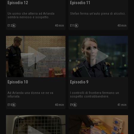
Episodio 12
Episodio 11
Un uomo che atterra ad Arlanda
Stefan ferma un'auto piena di alcolici.
sembra nervoso e sospetto.
E12
40 min
E11
40 min
Episodio 10
Episodio 9
Ad Arlanda una donna se ne va
I controlli di frontiera fermano un
infuriata.
sospetto contrabbandiere.
E10
40 min
E9
41 min