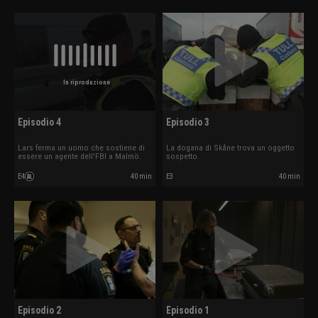
In riproduzione
Episodio 4
Episodio 3
Lars ferma un uomo che sostiene di
La dogana di Skåne trova un oggetto
essere un agente dell'FBI a Malmö.
sospetto.
E4
40 min
E3
40 min
Episodio 2
Episodio 1