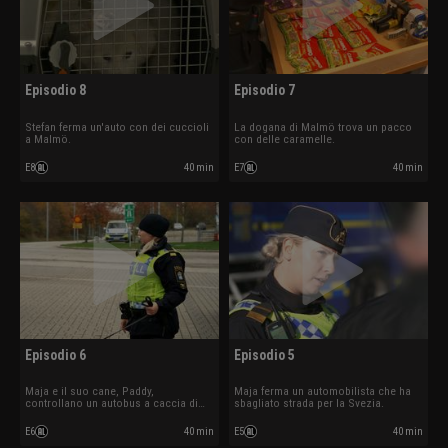
Episodio 8
Episodio 7
Stefan ferma un'auto con dei cuccioli
La dogana di Malmö trova un pacco
a Malmö.
con delle caramelle.
E8
40 min
E7
40 min
Episodio 6
Episodio 5
Maja e il suo cane, Paddy,
Maja ferma un automobilista che ha
controllano un autobus a caccia di
sbagliato strada per la Svezia.
stupefacenti.
E6
40 min
E5
40 min