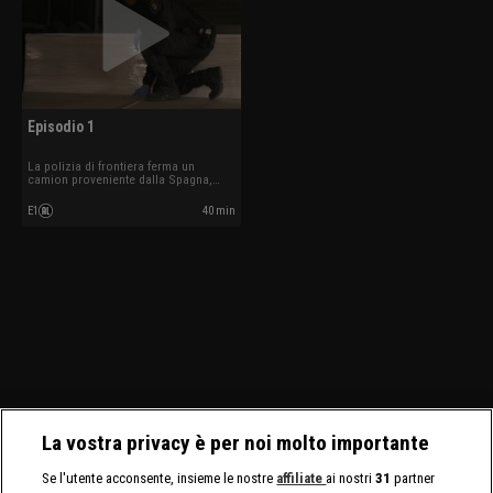
Episodio 1
La polizia di frontiera ferma un
camion proveniente dalla Spagna,
considerata un paese ad alto rischio
per il traffico di stupefacenti.
E1
40 min
La vostra privacy è per noi molto importante
Se l'utente acconsente, insieme le nostre
affiliate
ai nostri
31
partner