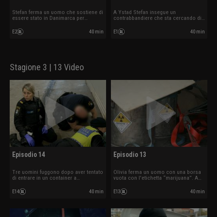
Stefan ferma un uomo che sostiene di
A Ystad Stefan insegue un
essere stato in Danimarca per
contrabbandiere che sta cercando di
comprare un'anatra.
fuggire.
E2
40 min
E1
40 min
Stagione 3 | 13 Video
Episodio 14
Episodio 13
Tre uomini fuggono dopo aver tentato
Olivia ferma un uomo con una borsa
di entrare in un container a
vuota con l'etichetta “marijuana”. A
Helsingborg. La dogana scansiona il
Malmö viene trovato un carico
container e trova qualcosa nascosto
radioattivo.
E14
40 min
E13
40 min
nel pavimento.