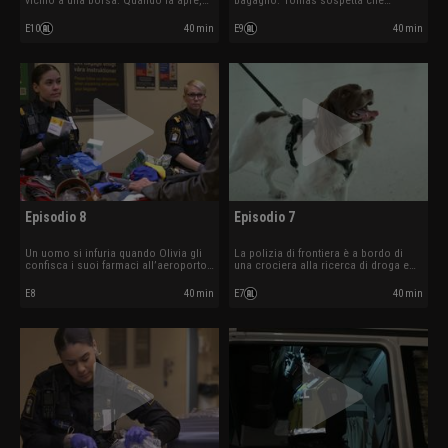
vicino a una borsa. Quando la apre,
bagaglio. Tomas sospetta che
trova ben 27 stecche di sigarette.
contengano khat. Durante un
controllo a Malmö uno dei
E10
40 min
E9
40 min
passeggeri cerca di ingoiare della
cannabis.
Episodio 8
Episodio 7
Un uomo si infuria quando Olivia gli
La polizia di frontiera è a bordo di
confisca i suoi farmaci all’aeroporto
una crociera alla ricerca di droga e
di Arlanda. A Trelleborg, la polizia di
non ci vuole molto prima che il cane
frontiera trova un nascondiglio in un
Casper fiuti qualcosa.
E8
40 min
E7
40 min
camion.