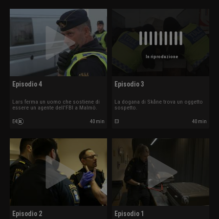
In riproduzione
Episodio 4
Episodio 3
Lars ferma un uomo che sostiene di
La dogana di Skåne trova un oggetto
essere un agente dell'FBI a Malmö.
sospetto.
E4
40 min
E3
40 min
Episodio 2
Episodio 1