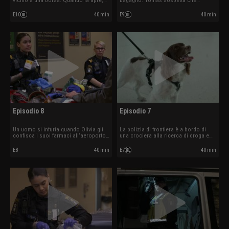
vicino a una borsa. Quando la apre,
bagaglio. Tomas sospetta che
trova ben 27 stecche di sigarette.
contengano khat. Durante un
controllo a Malmö uno dei
E10
40 min
E9
40 min
passeggeri cerca di ingoiare della
cannabis.
Episodio 8
Episodio 7
Un uomo si infuria quando Olivia gli
La polizia di frontiera è a bordo di
confisca i suoi farmaci all’aeroporto
una crociera alla ricerca di droga e
di Arlanda. A Trelleborg, la polizia di
non ci vuole molto prima che il cane
frontiera trova un nascondiglio in un
Casper fiuti qualcosa.
E8
40 min
E7
40 min
camion.