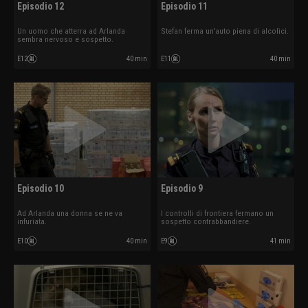
Episodio 12
Episodio 11
Un uomo che atterra ad Arlanda
Stefan ferma un'auto piena di alcolici.
sembra nervoso e sospetto.
E12
40 min
E11
40 min
Episodio 10
Episodio 9
Ad Arlanda una donna se ne va
I controlli di frontiera fermano un
infuriata.
sospetto contrabbandiere.
E10
40 min
E9
41 min