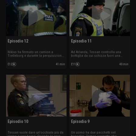
Episodio 12
Episodio 11
Niklas ha fermato un camion a
Ad Arlanda, Tessan controlla una
Trelleborg e durante la perquisizione
bottiglia da cui schizza fuori una
trovano delle armi. La dogana ferma
sostanza rossa simile al
un sospetto fabbricante di bombe.
peperoncino. Timor trova un sacco di
E12
41 min
E11
40 min
alcolici e sospetta un caso di
contrabbando.
Episodio 10
Episodio 9
Tessan vuole dare un'occhiata più da
Un uomo ha due pacchetti nel