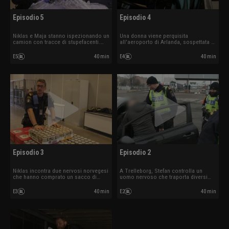
Episodio 5
Episodio 4
Niklas e Maja stanno ispezionando un
Una donna viene perquisita
camion con tracce di stupefacenti.
all'aeroporto di Arlanda, sospettata di
Olivia fa centro quando esamina più
contrabbando di droga. Niklas ferma
da vicino un tappeto arrotolato.
un autista che mente su ciò che sta
E5
40 min
E4
40 min
trasportando.
Episodio 3
Episodio 2
Niklas incontra due nervosi norvegesi
A Trelleborg, Stefan controlla un
che hanno comprato un sacco di
uomo nervoso che traporta diversi
alcolici per un matrimonio, ma non si
pacchetti nascosti. Ad Arlanda, un
ricordano chi si sposa né quando.
norvegese non vuole perdere il suo
E3
40 min
E2
40 min
hashish.