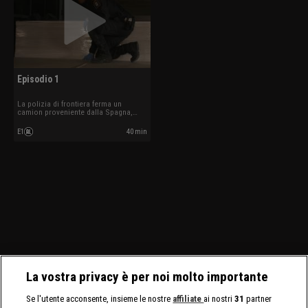
Episodio 1
La polizia di frontiera ferma un
camion proveniente dalla Spagna,
considerata un paese ad alto rischio
per il traffico di stupefacenti.
E1
40 min
La vostra privacy è per noi molto importante
Se l'utente acconsente, insieme le nostre
affiliate
ai nostri
31
partner