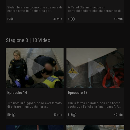
Stefan ferma un uomo che sostiene di
A Ystad Stefan insegue un
essere stato in Danimarca per
contrabbandiere che sta cercando di
comprare un'anatra.
fuggire.
E2
40 min
E1
40 min
Stagione 3 | 13 Video
Episodio 14
Episodio 13
Tre uomini fuggono dopo aver tentato
Olivia ferma un uomo con una borsa
di entrare in un container a
vuota con l'etichetta “marijuana”. A
Helsingborg. La dogana scansiona il
Malmö viene trovato un carico
container e trova qualcosa nascosto
radioattivo.
E14
40 min
E13
40 min
nel pavimento.