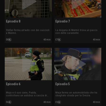
Episodio 8
Episodio 7
Stefan ferma un'auto con dei cuccioli
La dogana di Malmö trova un pacco
a Malmö.
con delle caramelle.
E8
40 min
E7
40 min
Episodio 6
Episodio 5
Maja e il suo cane, Paddy,
Maja ferma un automobilista che ha
controllano un autobus a caccia di
sbagliato strada per la Svezia.
stupefacenti.
E6
40 min
E5
40 min