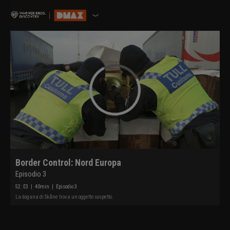
Border Control: Nord Europa
Episodio 3
S
2
: E
3
|
40
min
|
Episodio 3
La dogana di Skåne trova un oggetto sospetto.