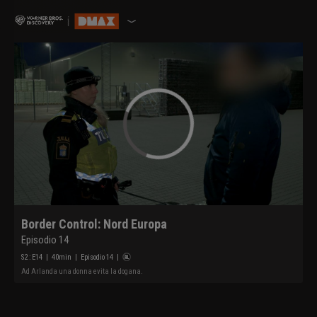
Border Control: Nord Europa
Episodio 14
S
2
: E
14
|
40
min
|
Episodio 14
|
Ad Arlanda una donna evita la dogana.