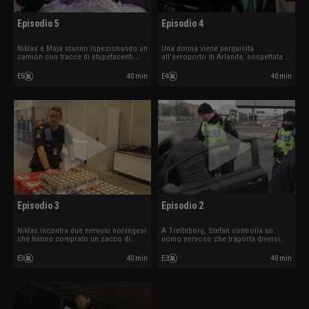
Episodio 5
Episodio 4
Niklas e Maja stanno ispezionando un
Una donna viene perquisita
camion con tracce di stupefacenti.
all'aeroporto di Arlanda, sospettata di
Olivia fa centro quando esamina più
contrabbando di droga. Niklas ferma
da vicino un tappeto arrotolato.
un autista che mente su ciò che sta
E5
40 min
E4
40 min
trasportando.
Episodio 3
Episodio 2
Niklas incontra due nervosi norvegesi
A Trelleborg, Stefan controlla un
che hanno comprato un sacco di
uomo nervoso che traporta diversi
alcolici per un matrimonio, ma non si
pacchetti nascosti. Ad Arlanda, un
ricordano chi si sposa né quando.
norvegese non vuole perdere il suo
E3
40 min
E2
40 min
hashish.