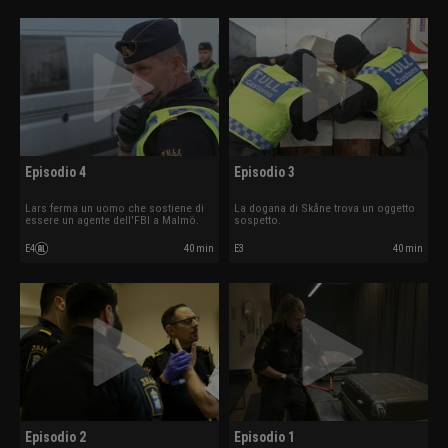
Episodio 4
Episodio 3
Lars ferma un uomo che sostiene di
La dogana di Skåne trova un oggetto
essere un agente dell'FBI a Malmö.
sospetto.
E4
40 min
E3
40 min
Episodio 2
Episodio 1