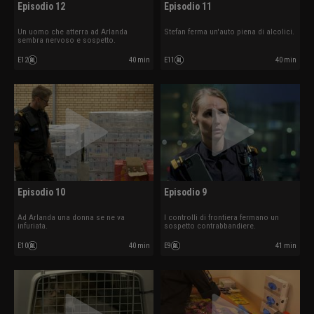
Episodio 12
Episodio 11
Un uomo che atterra ad Arlanda
Stefan ferma un'auto piena di alcolici.
sembra nervoso e sospetto.
E12
40 min
E11
40 min
Episodio 10
Episodio 9
Ad Arlanda una donna se ne va
I controlli di frontiera fermano un
infuriata.
sospetto contrabbandiere.
E10
40 min
E9
41 min