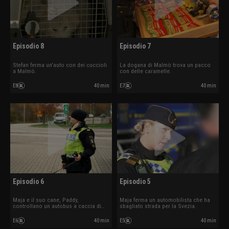
Episodio 8
Episodio 7
Stefan ferma un'auto con dei cuccioli
La dogana di Malmö trova un pacco
a Malmö.
con delle caramelle.
E8
40 min
E7
40 min
Episodio 6
Episodio 5
Maja e il suo cane, Paddy,
Maja ferma un automobilista che ha
controllano un autobus a caccia di
sbagliato strada per la Svezia.
stupefacenti.
E6
40 min
E5
40 min