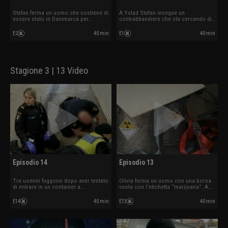
Stefan ferma un uomo che sostiene di
A Ystad Stefan insegue un
essere stato in Danimarca per
contrabbandiere che sta cercando di
comprare un'anatra.
fuggire.
E2
40 min
E1
40 min
Stagione 3 | 13 Video
Episodio 14
Episodio 13
Tre uomini fuggono dopo aver tentato
Olivia ferma un uomo con una borsa
di entrare in un container a
vuota con l'etichetta “marijuana”. A
Helsingborg. La dogana scansiona il
Malmö viene trovato un carico
container e trova qualcosa nascosto
radioattivo.
E14
40 min
E13
40 min
nel pavimento.