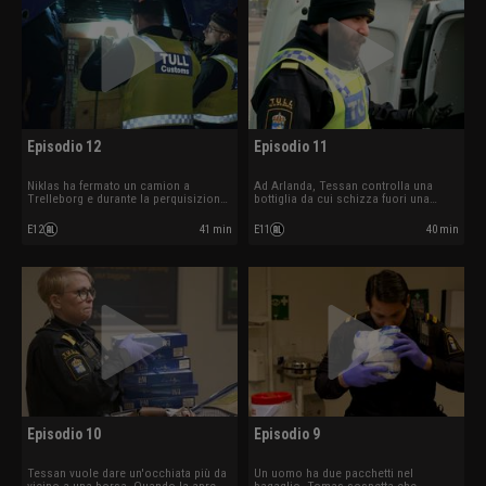
Episodio 12
Episodio 11
Niklas ha fermato un camion a
Ad Arlanda, Tessan controlla una
Trelleborg e durante la perquisizione
bottiglia da cui schizza fuori una
trovano delle armi. La dogana ferma
sostanza rossa simile al
un sospetto fabbricante di bombe.
peperoncino. Timor trova un sacco di
E12
41 min
E11
40 min
alcolici e sospetta un caso di
contrabbando.
Episodio 10
Episodio 9
Tessan vuole dare un'occhiata più da
Un uomo ha due pacchetti nel