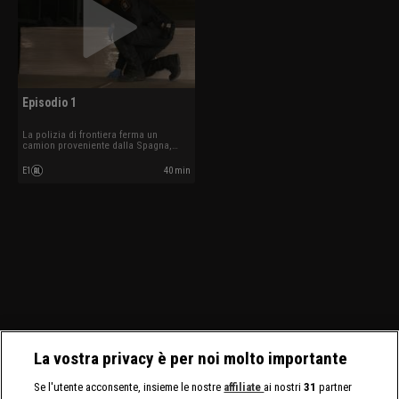
Episodio 1
La polizia di frontiera ferma un
camion proveniente dalla Spagna,
considerata un paese ad alto rischio
per il traffico di stupefacenti.
E1
40 min
La vostra privacy è per noi molto importante
Se l'utente acconsente, insieme le nostre
affiliate
ai nostri
31
partner