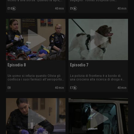
vicino a una borsa. Quando la apre,
bagaglio. Tomas sospetta che
trova ben 27 stecche di sigarette.
contengano khat. Durante un
controllo a Malmö uno dei
E10
40 min
E9
40 min
passeggeri cerca di ingoiare della
cannabis.
Episodio 8
Episodio 7
Un uomo si infuria quando Olivia gli
La polizia di frontiera è a bordo di
confisca i suoi farmaci all’aeroporto
una crociera alla ricerca di droga e
di Arlanda. A Trelleborg, la polizia di
non ci vuole molto prima che il cane
frontiera trova un nascondiglio in un
Casper fiuti qualcosa.
E8
40 min
E7
40 min
camion.