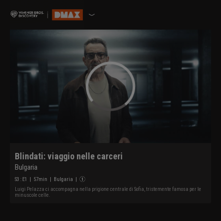
Blindati: viaggio nelle carceri
Bulgaria
S
3
: E
1
|
57
min
|
Bulgaria
|
Luigi Pelazza ci accompagna nella prigione centrale di Sofia, tristemente famosa per le
minuscole celle.