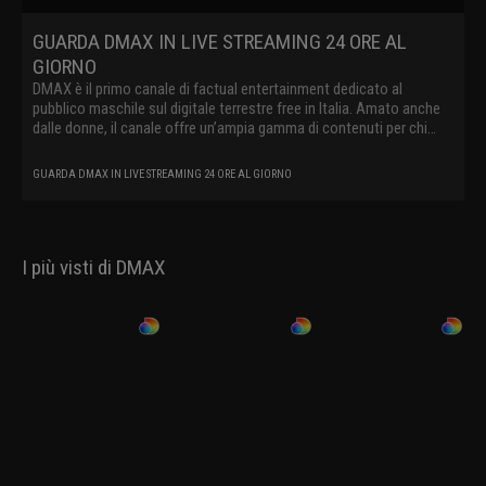
GUARDA DMAX IN LIVE STREAMING 24 ORE AL
GIORNO
DMAX è il primo canale di factual entertainment dedicato al
pubblico maschile sul digitale terrestre free in Italia. Amato anche
dalle donne, il canale offre un’ampia gamma di contenuti per chi
vuole vedere il mondo da un’altra prospettiva e nei suoi aspetti più
coinvolgenti e racconta storie vere spingendo lo spettatore a
GUARDA DMAX IN LIVE STREAMING 24 ORE AL GIORNO
viverle in prima persona. DMAX cattura il telespettatore con un
linguaggio innovativo e originale, raccontando il mondo
contemporaneo attraverso storie straordinarie, offrendo al suo
pubblico show internazionali e produzioni locali dedicate a survival,
I più visti di DMAX
avventura, lavori estremi, mistero, paranormale e natura