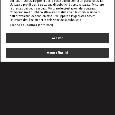
contenuti. Utilizzare profili per la selezione di contenuti personalizzati.
Utilizzare profili per la selezione di pubblicità personalizzata. Misurare
le prestazioni degli annunci. Misurare le prestazioni dei contenuti.
Comprendere il pubblico attraverso statistiche o la combinazione di
dati provenienti da fonti diverse. Sviluppare e migliorare i servizi.
Utilizzare dati limitati per la selezione della pubblicità.
Elenco dei partner (fornitori)
Accetto
Mostra finalità
Home
Programmi
Live
Cerca
Menu
/
Programmi
/
Big con Richard Hammond
Condizioni d'uso
Privacy Policy
Lavora con noi